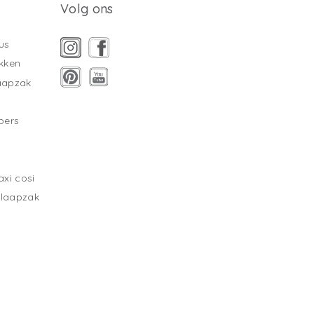
Volg ons
us
kken
laapzak
pers
xi cosi
slaapzak