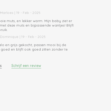
Marloes | 19 - Feb - 2025
oie muts, en lekker warm. Mijn baby ziet er
t met deze muts en bijpassende wantjes! Blijft
ruik.
Dominique | 19 - Feb - 2025
lo en grijs gekocht, passen mooi bij de
s goed en blijft ook goed zitten zonder te
s
Schrijf een review