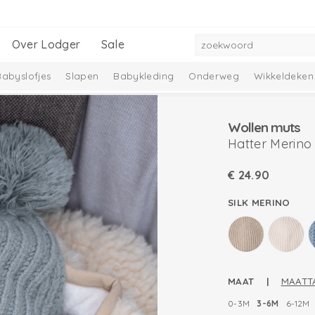
Over Lodger
Sale
Babyslofjes
Slapen
Babykleding
Onderweg
Wikkeldeken
mbelle Collectie
Melange Collectie
Wollen muts
Hatter Merino
€
24.90
SILK MERINO
MAAT |
MAATT
0-3M
3-6M
6-12M