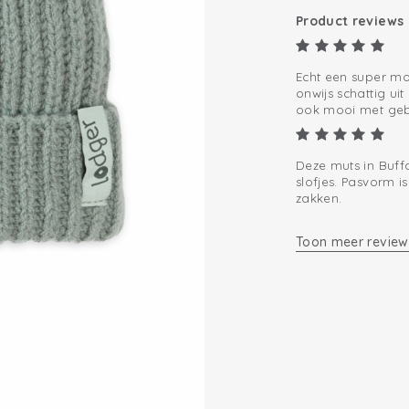
Product reviews
Echt een super mo
onwijs schattig ui
ook mooi met geb
Deze muts in Buffa
slofjes. Pasvorm i
zakken.
Toon meer review