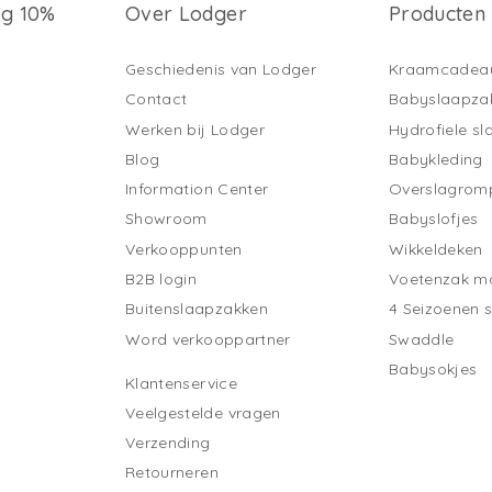
ng 10%
Over Lodger
Producten
Geschiedenis van Lodger
Kraamcadea
Contact
Babyslaapza
Werken bij Lodger
Hydrofiele s
Blog
Babykleding
Information Center
Overslagrom
Showroom
Babyslofjes
Verkooppunten
Wikkeldeken
B2B login
Voetenzak ma
Buitenslaapzakken
4 Seizoenen 
Word verkooppartner
Swaddle
Babysokjes
Klantenservice
Veelgestelde vragen
Verzending
Retourneren