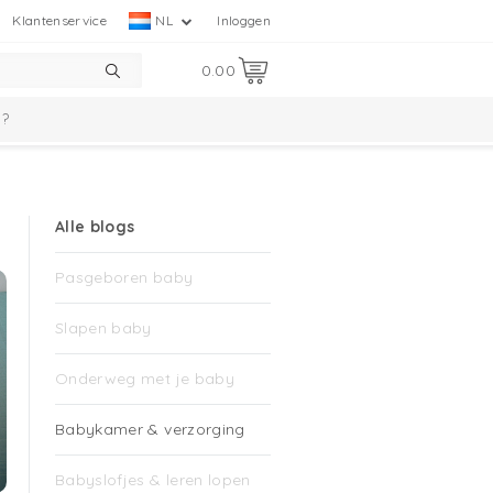
Klantenservice
NL
Inloggen
0.00
p?
Alle blogs
Pasgeboren baby
Slapen baby
Onderweg met je baby
Babykamer & verzorging
Babyslofjes & leren lopen