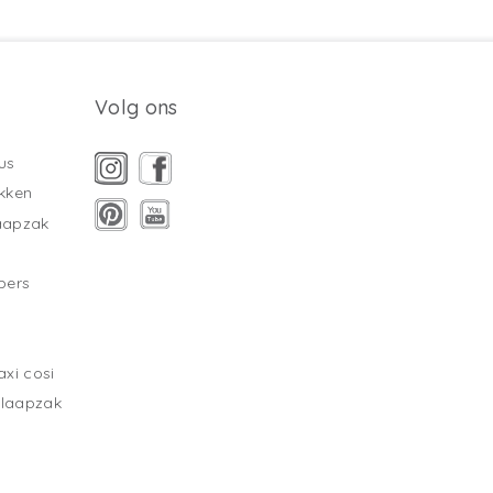
Volg ons
us
kken
laapzak
pers
xi cosi
slaapzak