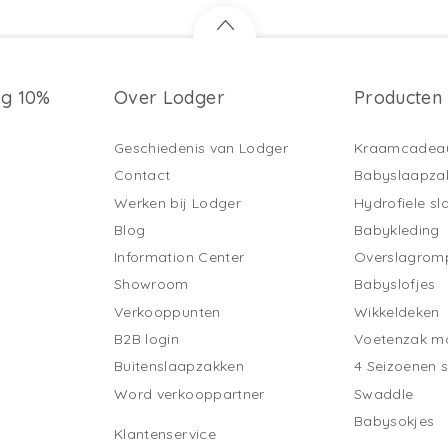
ng 10%
Over Lodger
Producten
Geschiedenis van Lodger
Kraamcadea
Contact
Babyslaapza
Werken bij Lodger
Hydrofiele s
Blog
Babykleding
Information Center
Overslagrom
Showroom
Babyslofjes
Verkooppunten
Wikkeldeken
B2B login
Voetenzak ma
Buitenslaapzakken
4 Seizoenen 
Word verkooppartner
Swaddle
Babysokjes
Klantenservice