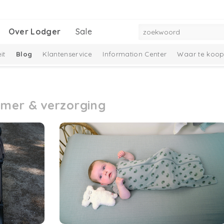
Over Lodger
Sale
it
Blog
Klantenservice
Information Center
Waar te koo
mer & verzorging