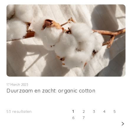
17 March 2025
Duurzaam en zacht: organic cotton
1
2
3
4
5
53
resultaten
6
7