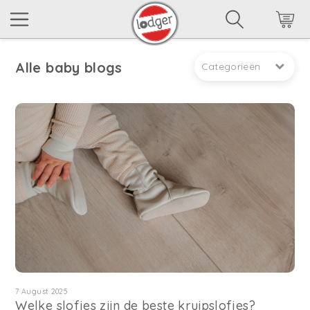
Alle baby blogs
Categorieën
7 August 2025
Welke slofjes zijn de beste kruipslofjes?