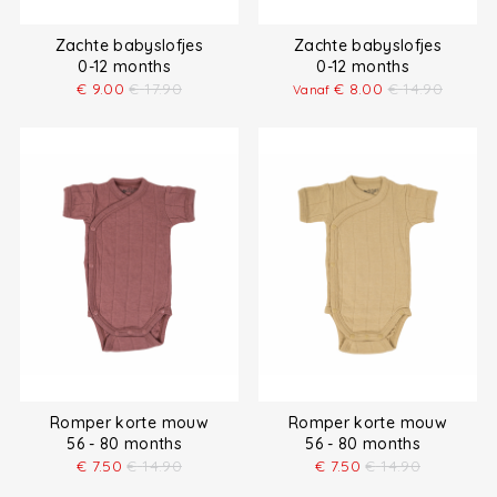
Zachte babyslofjes
Zachte babyslofjes
0-12 months
0-12 months
€
9.00
€
17.90
€
8.00
€
14.90
Vanaf
Romper korte mouw
Romper korte mouw
56 - 80 months
56 - 80 months
€
7.50
€
14.90
€
7.50
€
14.90