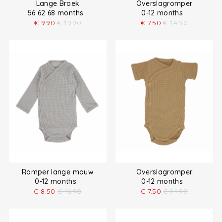
Lange Broek
Overslagromper
56 62 68 months
0-12 months
€
9.90
€
19.90
€
7.50
€
14.90
Romper lange mouw
Overslagromper
0-12 months
0-12 months
€
8.50
€
16.90
€
7.50
€
14.90