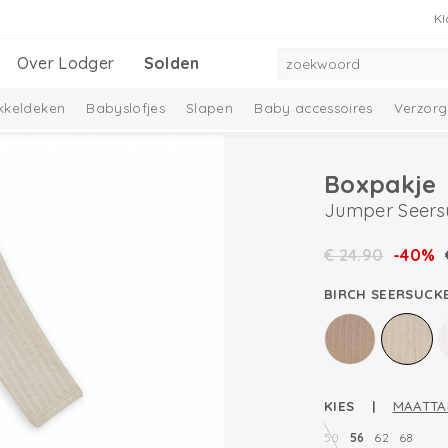
Kl
Over Lodger
Solden
kkeldeken
Babyslofjes
Slapen
Baby accessoires
Verzorg
Boxpakje
Jumper Seers
€
24.90
-40%
BIRCH SEERSUCK
KIES |
MAATTA
50
56
62
68