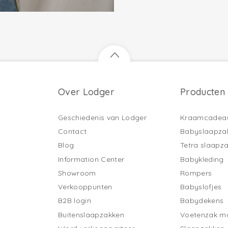
Over Lodger
Producten
Geschiedenis van Lodger
Kraamcadea
Contact
Babyslaapza
Blog
Tetra slaapz
Information Center
Babykleding
Showroom
Rompers
Verkooppunten
Babyslofjes
B2B login
Babydekens
Buitenslaapzakken
Voetenzak ma