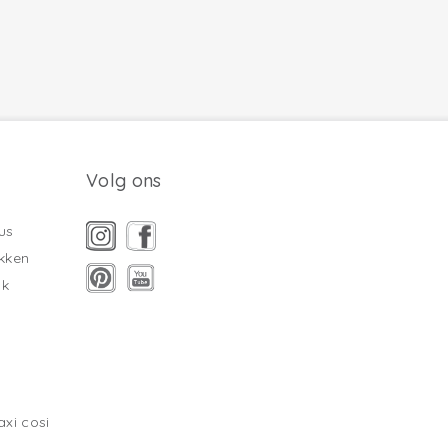
Volg ons
us
kken
ak
xi cosi