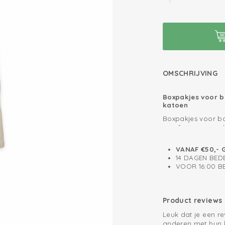
OMSCHRIJVING
Boxpakjes voor b
katoen
Boxpakjes voor ba
comfort en gemak
seersucker katoen
die goed aansluit
VANAF €50,- 
drukknoopjes voor
Boxpakje: Bewegi
14 DAGEN BED
luier.
VOOR 16:00 
Wij vinden het bel
comfortabel kan 
kruippakjes éénde
kan kruipen en be
Product reviews
Let op: alleen maa
gemak voor jouw kl
Leuk dat je een r
Zo houd jij je ka
anderen met hun 