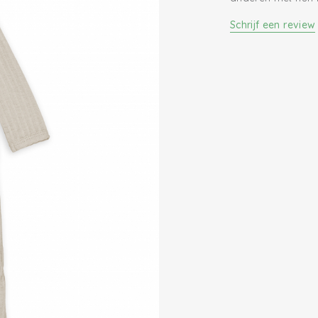
0.3 TOG
Schrijf een review
Oeko-Tex gecerti
Gebreid katoen
Handige drukkn