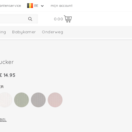
antenservice
BE
mijn account
0.00
ing
Babykamer
Onderweg
ucker
€
14.95
ER
BEL