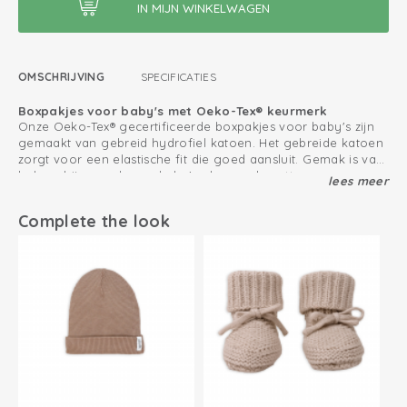
OMSCHRIJVING
SPECIFICATIES
Boxpakjes voor baby's met Oeko-Tex® keurmerk
Onze Oeko-Tex® gecertificeerde boxpakjes voor baby's zijn
gemaakt van gebreid hydrofiel katoen. Het gebreide katoen
zorgt voor een elastische fit die goed aansluit. Gemak is van
belang bij pasgeboren baby's, daarom bevatten onze
lees meer
Boxpakje: Comfortabel voor bewegende baby's
boxpakjes drukknoopjes dat het verschonen van de luier nu
Het is belangrijk dat baby's zich vrij en comfortabel kunnen
nog makkelijker maakt.
bewegen. Onze baby kruippakjes zijn ééndelig en superzacht
Complete the look
waardoor baby's rustig kunnen kruipen en bewegen in het
boxpakje.
Let op: alleen maat 50 heeft een overslag en voetjes.
Zo houd jij je katoen producten zo lang mogelijk mooi
Oeko-Tex gecertificeerd: vrij van schadelijke stoffen
Gebreid katoen; ademend en zacht
Handige drukknoopsluiting tussen de benen