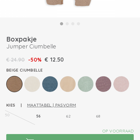
Boxpakje
Jumper Ciumbelle
€
12.50
€
24.90
-50%
BEIGE CIUMBELLE
KIES |
MAATTABEL | PASVORM
50
56
62
68
OP VOORRAAD