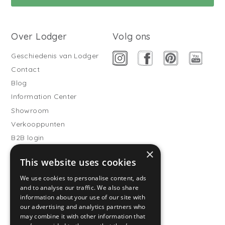
Over Lodger
Volg ons
Geschiedenis van Lodger
Contact
Blog
Information Center
Showroom
Verkooppunten
B2B login
×
Buitenslaapzakken
This website uses cookies
Word verkooppartner
We use cookies to personalise content, ads
Klantenservice
and to analyse our traffic. We also share
information about your use of our site with
Veelgestelde vragen
our advertising and analytics partners who
Verzenden & Bezorgen
may combine it with other information that