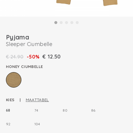
Pyjama
Sleeper Ciumbelle
€
12.50
€
24.90
-50%
HONEY CIUMBELLE
KIES |
MAATTABEL
68
74
80
86
92
104