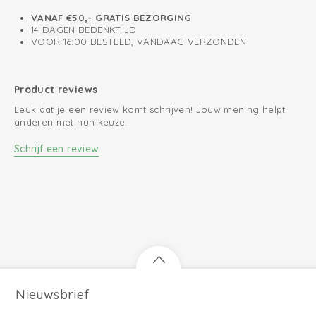
slaapzakken zijn in verschillende maten beschikbaar tot maat
VANAF €50,- GRATIS BEZORGING
86/98.
14 DAGEN BEDENKTIJD
VOOR 16:00 BESTELD, VANDAAG VERZONDEN
Product reviews
Leuk dat je een review komt schrijven! Jouw mening helpt
anderen met hun keuze.
Schrijf een review
Nieuwsbrief