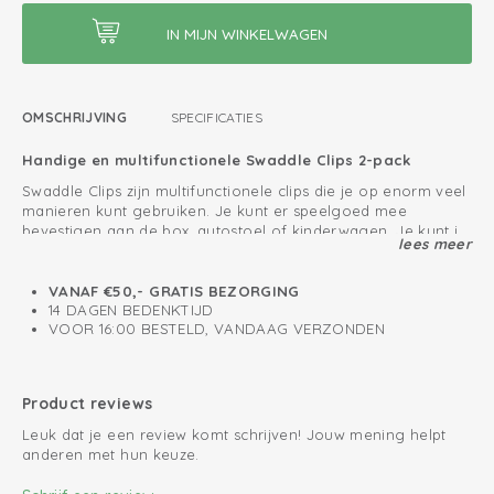
OMSCHRIJVING
SPECIFICATIES
Handige en multifunctionele Swaddle Clips 2-pack
Swaddle Clips zijn multifunctionele clips die je op enorm veel
manieren kunt gebruiken. Je kunt er speelgoed mee
bevestigen aan de box, autostoel of kinderwagen. Je kunt je
lees meer
boodschappentas vast clippen aan de kinderwagen en je
Bescherm je kindje tegen prikkels en weersinvloeden van
kunt de Swaddle Clips zelfs gebruiken als haarklem of
buitenaf door de Swaddle Clips te gebruiken in combinatie
wasknijper!
VANAF €50,- GRATIS BEZORGING
met een hydrofiele doek. Hierdoor kan je baby rustig slapen
14 DAGEN BEDENKTIJD
in de maxi cosi of kinderwagen. Let op dat je de
VOOR 16:00 BESTELD, VANDAAG VERZONDEN
kinderwagen of maxi cosi nooit volledig afsluit met een
Klemmen voor multifunctioneel gebruik
doek. Onze swaddle clips zijn verkrijgbaar in leuke prints en
Onmisbaar op de geboortelijst
worden in 2-pack (per 2) geleverd.
Product reviews
Leuk dat je een review komt schrijven! Jouw mening helpt
anderen met hun keuze.