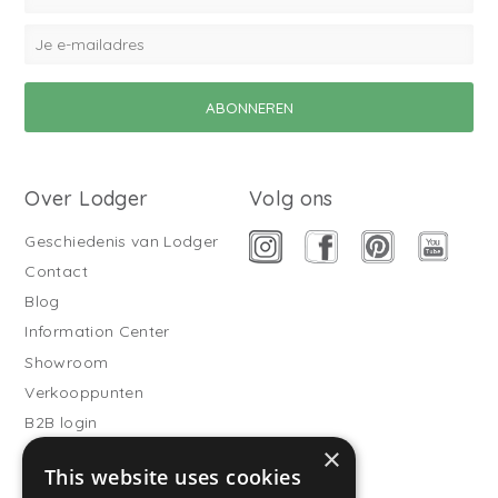
Over Lodger
Volg ons
Geschiedenis van Lodger
Contact
Blog
Information Center
Showroom
Verkooppunten
B2B login
×
Buitenslaapzakken
This website uses cookies
Word verkooppartner