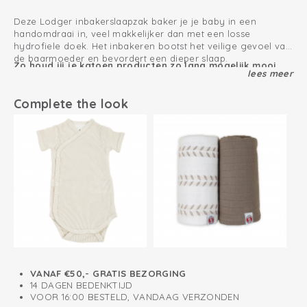
Deze Lodger inbakerslaapzak baker je je baby in een
handomdraai in, veel makkelijker dan met een losse
hydrofiele doek. Het inbakeren bootst het veilige gevoel van
de baarmoeder en bevordert een dieper slaap.
Zo houd jij je katoen producten zo lang mogelijk mooi
Door de armpjes in te bakeren voorkom je dat je newborn
lees meer
zichzelf wakker schrikt.
0.3 TOG
Het brede klittenband groeit moeiteloos mee en is
Complete the look
eenvoudig aan te passen. De dubbellaagse band zorgt voor
Direct vanaf de geboorte te gebruiken
een veilige en comfortabele pasvorm, zodat je baby zich
geborgen voelt.
Oeko-Tex gecertificeerd: vrij van schadelijke stoffen
Bootst veilige gevoel van in de buik na
100% biologisch katoen; ademend en zacht
VANAF €50,- GRATIS BEZORGING
14 DAGEN BEDENKTIJD
VOOR 16:00 BESTELD, VANDAAG VERZONDEN