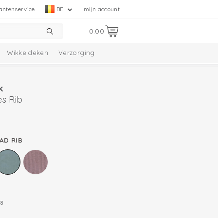
antenservice
BE
mijn account
0.00
Wikkeldeken
Verzorging
tie
Melange Collectie
k
s Rib
AD RIB
8