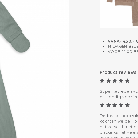
Afritsbare mou
Deelbare rits me
Gemakkelijk ver
Gevoerd met za
VANAF €50,- 
14 DAGEN BED
VOOR 16:00 
Product reviews
Super tevreden va
en handig voor in 
De beste slaapzakk
kochten we de Ho
het verschil met 
ondanks het vele
voor ons tweede d