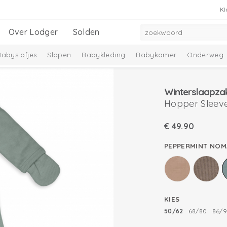
Kl
Over Lodger
Solden
Babyslofjes
Slapen
Babykleding
Babykamer
Onderweg
adeausets
Nieuwe collectie
Ciumbelle Collectie
Solid Collec
Winterslaapza
Hopper Sleeve
€
49.90
PEPPERMINT NOM
KIES
50/62
68/80
86/9