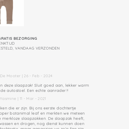
wen
t 3 sluiters voor gebruik in autostoel
schonen dankzij rits tot op achterkant
cht katoen
GRATIS BEZORGING
ENKTIJD
BESTELD, VANDAAG VERZONDEN
De Mooter | 26 - Feb - 2024
n deze slaapzak! Sluit goed aan, lekker warm
de autostoel. Een echte aanrader.!!
Yasmine | 11 - Mar - 2021
en die er zijn. Bij ons eerste dochtertje
pper botanimal leaf en merkten we meteen
de merkloze slaapzakken. De slaapzak heeft,
 wassen en drogen, nog dienst kunnen doen
ochtertje, maar aangezien we zo'n fan zijn,