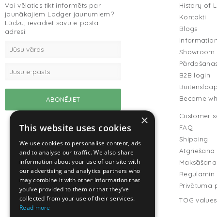
Vai vēlaties tikt informēts par
History of 
jaunākajiem Lodger jaunumiem?
Kontakti
Lūdzu, ievadiet savu e-pasta
Blogs
adresi:
Informatio
Showroom
Pārdošanas
B2B login
Buitenslaa
Become who
Customer s
×
This website uses cookies
FAQ
Shipping
We use cookies to personalise content, ads
Atgriešana
and to analyse our traffic. We also share
information about your use of our site with
Maksāšana
our advertising and analytics partners who
Regulamin
may combine it with other information that
Privātuma p
you’ve provided to them or that they’ve
collected from your use of their services.
TOG values
Read more