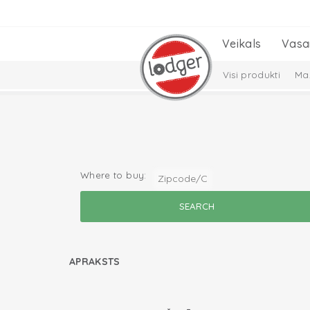
Veikals
Vasa
Visi produkti
Maz
Cepures, šalles un
Solid Collection
Where to buy:
APRAKSTS
read more