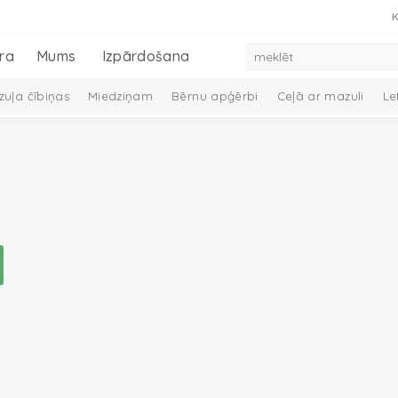
K
ra
Mums
Izpārdošana
uļa čībiņas
Miedziņam
Bērnu apģērbi
Ceļā ar mazuli
Le
 dūraiņi
Mazuļa aprūpe
Preces zīdaiņiem
Mazuļu dāvanu ko
Melange Collection
Taslon Collection