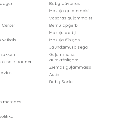
Lodger
Baby dāvanas
Mazuļa gulammaisi
Vasaras guļammaiss
n Center
Bērnu apģērbi
Mazuļu bodiji
 veikals
Mazuļa čībiņas
Jaundzimušā sega
pzakken
Guļammaiss
autokrēsliņam
lesale partner
Ziemas guļammaiss
ervice
Autiņi
Baby Socks
s metodes
olitika