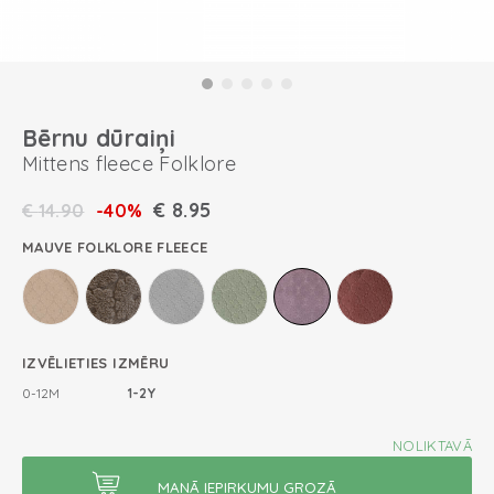
Bērnu dūraiņi
Mittens fleece Folklore
€
8.95
€
14.90
-40%
MAUVE FOLKLORE FLEECE
IZVĒLIETIES IZMĒRU
0-12M
1-2Y
NOLIKTAVĀ