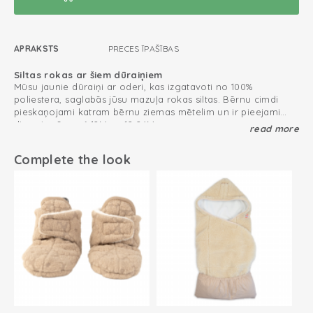
APRAKSTS
PRECES ĪPAŠĪBAS
Siltas rokas ar šiem dūraiņiem
Mūsu jaunie dūraiņi ar oderi, kas izgatavoti no 100%
poliestera, saglabās jūsu mazuļa rokas siltas. Bērnu cimdi
pieskaņojami katram bērnu ziemas mētelim un ir pieejami
divos izmēros: 6-12M un 12-24M.
read more
Mazuļu dūraiņi nekad nepazudīs
Bērnu dūraiņiem ir bezīkšķa dizains un Velcro aizdare, kas
nodrošina, ka cimdi labi turēsies uz plaukstas locītavas un tos
Complete the look
ir viegli uzvilkt. Pārliecinieties, ka atkal nepazaudēsiet mazuļa
dūraiņus, cauri cilpām izvelkot auklu.