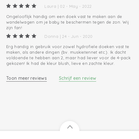
Onmisbaar op de uitzetlijst
Laura | 02 - May - 2022
Ongelooflijk handig om een doek vast te maken aan de
wandelwagen om je baby te beschermen tegen de zon. Wij
zijn fan!
Donna | 24 - Jun - 2020
Erg handig in gebruik voor zowel hydrofiele doeken vast te
maken, als andere dingen (bv. muskietennet etc.). Ik dacht
voldoende te hebben aan 2, maar had liever voor de 4-pack
gekozen! Ik had de kleur blush, lieve en zachte kleur.
Toon meer reviews
Schrijf een review