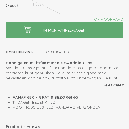
4-pack
2-pack
OP VOORRAAD
OMSCHRIJVING
SPECIFICATIES
Handige en multifunctionele Swaddle Clips
Swaddle Clips zijn multifunctionele clips die je op enorm veel
manieren kunt gebruiken. Je kunt er speelgoed mee
bevestigen aan de box, autostoel of kinderwagen. Je kunt je
boodschappentas vast clippen aan de kinderwagen en je
lees meer
Bescherm je kindje tegen prikkels van buitenaf
kunt de Swaddle Clips zelfs gebruiken als haarklem of
Gebruik de Swaddle Clips in combinatie met een hydrofiele
wasknijper!
doek zodat je jouw kindje kan afschermen van
VANAF €50,- GRATIS BEZORGING
weersinvloeden en prikkels van buitenaf. Hierdoor kan je
14 DAGEN BEDENKTIJD
baby rustig slapen in de maxi cosi of kinderwagen. Let op
VOOR 16:00 BESTELD, VANDAAG VERZONDEN
dat je de kinderwagen of maxi cosi nooit volledig afsluit met
Klemmen voor multifunctioneel gebruik
een doek.
Kleuren matchen bij swaddles
Product reviews