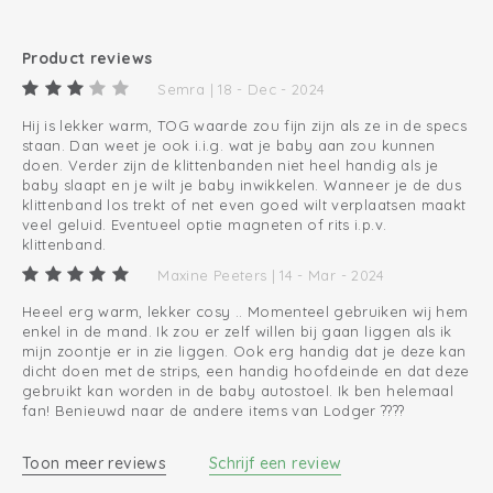
Product reviews
Semra | 18 - Dec - 2024
Hij is lekker warm, TOG waarde zou fijn zijn als ze in de specs
staan. Dan weet je ook i.i.g. wat je baby aan zou kunnen
doen. Verder zijn de klittenbanden niet heel handig als je
baby slaapt en je wilt je baby inwikkelen. Wanneer je de dus
klittenband los trekt of net even goed wilt verplaatsen maakt
veel geluid. Eventueel optie magneten of rits i.p.v.
klittenband.
Maxine Peeters | 14 - Mar - 2024
Heeel erg warm, lekker cosy .. Momenteel gebruiken wij hem
enkel in de mand. Ik zou er zelf willen bij gaan liggen als ik
mijn zoontje er in zie liggen. Ook erg handig dat je deze kan
dicht doen met de strips, een handig hoofdeinde en dat deze
gebruikt kan worden in de baby autostoel. Ik ben helemaal
fan! Benieuwd naar de andere items van Lodger ????
Toon meer reviews
Schrijf een review