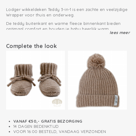
Lodger wikkeldeken Teddy 3-in-1 is een zachte en veelzijdige
Wrapper voor thuis en onderweg.
De teddy buitenkant en warme fleece binnenkant bieden
optimaal comfort en houden je baby heerlijk warm.
lees meer
Dankzij de handige klittenbandsluiting wikkel je je baby
eenvoudig in. Het verstelbare formaat maakt deze
Deze Lodger wikkeldeken teddy is verkrijgbaar in meerdere
Complete the look
inwikkeldeken geschikt vanaf geboorte tot ca. 9 maanden.
kleuren zoals beige, creme, groen en bruin
Met openingen voor gebruik in de autostoel en een
capuchonfunctie voor extra warmte. Comfort en gemak in
Zo houd jij je fleece producten zo lang mogelijk mooi
één.
Direct vanaf de geboorte te gebruiken
Comfortabele en warmteregulerende capuchon
Gevoerd met warm en zacht fleece
VANAF €50,- GRATIS BEZORGING
14 DAGEN BEDENKTIJD
VOOR 16:00 BESTELD, VANDAAG VERZONDEN