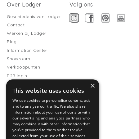
Over Lodger
Volg ons
Geschiedenis van Lodger
Contact
Werken bij Lodger
Blog
Information Center
Showroom
Verkooppunten
B2B login
×
Buitenslaapzakken
This website uses cookies
Word verkooppartner
We use cookies to personalise content, ads
Klantenservice
and to analyse our traffic. We also share
information about your use of our site with
Veelgestelde vragen
our advertising and analytics partners who
Verzending
may combine it with other information that
you’ve provided to them or that they’ve
Retourneren
collected from your use of their services.
Betaalmethodes