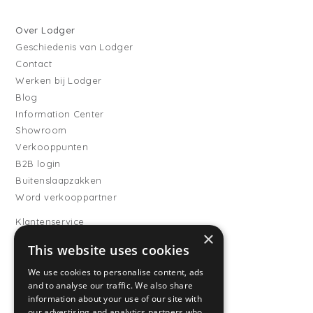
Over Lodger
Geschiedenis van Lodger
Contact
Werken bij Lodger
Blog
Information Center
Showroom
Verkooppunten
B2B login
Buitenslaapzakken
Word verkooppartner
Klantenservice
×
Veelgestelde vragen
This website uses cookies
Verzending
Retourneren
We use cookies to personalise content, ads
and to analyse our traffic. We also share
Betaalmethodes
information about your use of our site with
Algemene voorwaarden
our advertising and analytics partners who