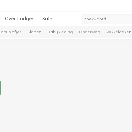
Over Lodger
Sale
Babyslofjes
Slapen
Babykleding
Onderweg
Wikkeldeken
mbelle Collectie
Melange Collectie