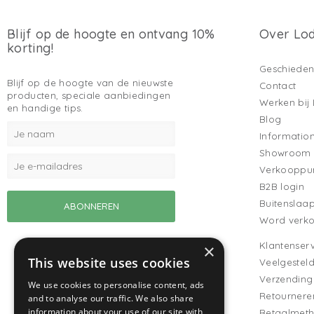
Blijf op de hoogte en ontvang 10%
Over Lo
korting!
Geschieden
Blijf op de hoogte van de nieuwste
Contact
producten, speciale aanbiedingen
Werken bij
en handige tips.
Blog
Informatio
Showroom
Verkooppu
B2B login
Buitenslaa
Word verk
Klantenserv
×
This website uses cookies
Veelgestel
Verzending
We use cookies to personalise content, ads
Retournere
and to analyse our traffic. We also share
information about your use of our site with
Betaalmet