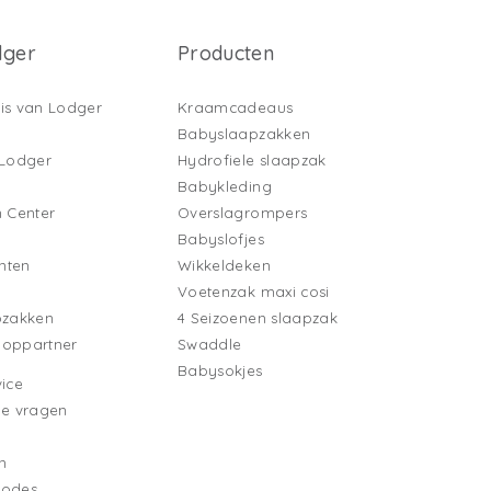
dger
Producten
is van Lodger
Kraamcadeaus
Babyslaapzakken
 Lodger
Hydrofiele slaapzak
Babykleding
n Center
Overslagrompers
Babyslofjes
nten
Wikkeldeken
Voetenzak maxi cosi
pzakken
4 Seizoenen slaapzak
ooppartner
Swaddle
Babysokjes
ice
de vragen
n
hodes