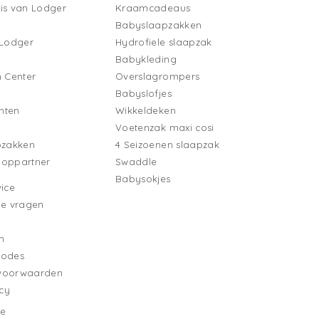
is van Lodger
Kraamcadeaus
Babyslaapzakken
 Lodger
Hydrofiele slaapzak
Babykleding
n Center
Overslagrompers
Babyslofjes
nten
Wikkeldeken
Voetenzak maxi cosi
pzakken
4 Seizoenen slaapzak
ooppartner
Swaddle
Babysokjes
ice
de vragen
n
hodes
voorwaarden
icy
e