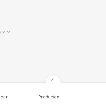
 helpt
dger
Producten