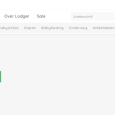
Over Lodger
Sale
Babyslofjes
Slapen
Babykleding
Onderweg
Wikkeldeken
mbelle Collectie
Melange Collectie