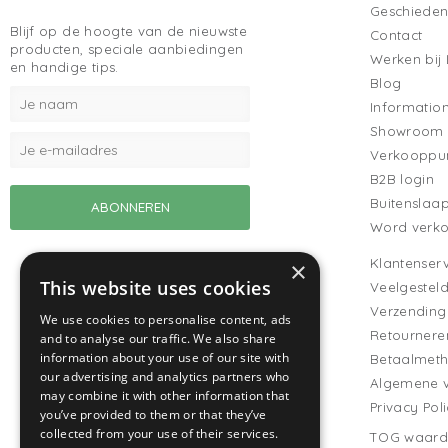
Geschieden
Blijf op de hoogte van de nieuwste
Contact
producten, speciale aanbiedingen
Werken bij
en handige tips.
Blog
Informatio
Showroom
Verkooppu
B2B login
Buitenslaa
Word verk
Klantenserv
×
This website uses cookies
Veelgestel
Verzending
We use cookies to personalise content, ads
Retournere
and to analyse our traffic. We also share
information about your use of our site with
Betaalmet
our advertising and analytics partners who
Algemene 
may combine it with other information that
Privacy Pol
you’ve provided to them or that they’ve
collected from your use of their services.
TOG waard