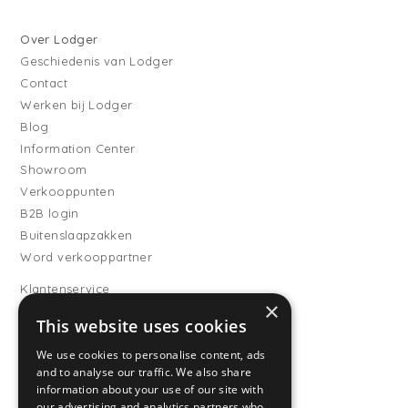
Over Lodger
Geschiedenis van Lodger
Contact
Werken bij Lodger
Blog
Information Center
Showroom
Verkooppunten
B2B login
Buitenslaapzakken
Word verkooppartner
Klantenservice
×
Veelgestelde vragen
This website uses cookies
Verzending
Retourneren
We use cookies to personalise content, ads
and to analyse our traffic. We also share
Betaalmethodes
information about your use of our site with
Algemene voorwaarden
our advertising and analytics partners who