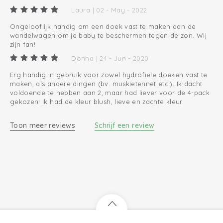
Onmisbaar op de uitzetlijst
Laura | 02 - May - 2022
Ongelooflijk handig om een doek vast te maken aan de
wandelwagen om je baby te beschermen tegen de zon. Wij
zijn fan!
Donna | 24 - Jun - 2020
Erg handig in gebruik voor zowel hydrofiele doeken vast te
maken, als andere dingen (bv. muskietennet etc.). Ik dacht
voldoende te hebben aan 2, maar had liever voor de 4-pack
gekozen! Ik had de kleur blush, lieve en zachte kleur.
Toon meer reviews
Schrijf een review