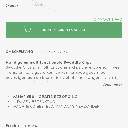
4-pack
2-pack
OP VOORRAAD
OMSCHRIJVING
SPECIFICATIES
Handige en multifunctionele Swaddle Clips
Swaddle Clips zijn multifunctionele clips die je op enorm veel
manieren kunt gebruiken. Je kunt er speelgoed mee
bevestigen aan de box, autostoel of kinderwagen. Je kunt je
boodschappentas vast clippen aan de kinderwagen en je
lees meer
Bescherm je kindje tegen prikkels van buitenaf
kunt de Swaddle Clips zelfs gebruiken als haarklem of
Gebruik de Swaddle Clips in combinatie met een hydrofiele
wasknijper!
doek zodat je jouw kindje kan afschermen van
VANAF €50,- GRATIS BEZORGING
weersinvloeden en prikkels van buitenaf. Hierdoor kan je
14 DAGEN BEDENKTIJD
baby rustig slapen in de maxi cosi of kinderwagen. Let op
VOOR 16:00 BESTELD, VANDAAG VERZONDEN
dat je de kinderwagen of maxi cosi nooit volledig afsluit met
Klemmen voor multifunctioneel gebruik
een doek.
Kleuren matchen bij swaddles
Product reviews