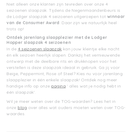
Niet alleen onze klanten zijn tevreden over onze 4
seizoenen slaapzak. Tijdens de Negenmaandenbeurs is
de Lodger slaapzak 4 seizoenen uitgeroepen tot
winnaar
van de Consumer Award
. Daar zijn we natuurlijk heel
trots op!
Ontdek jarenlang slaapplezier met de
Lodger
Hopper
slaapzak 4 seizoenen
In de
4 seizoenen slaapzak
kan jouw kleintje elke nacht
én elk seizoen heerlijk slapen. Dankzij het vernieuwende
ontwerp met de deelbare rits en drukknopen voor het
verstellen
is deze slaap
zak ideaal in gebruik.
Ga jij voor
Beige, Peppermint, Rose of Steel? Kies nu voor jarenlang
slaapplezier in één enkele slaapzak! Ontdek nog meer
handige info op onze
pagina
' alles wat je nodig hebt in
één slaapzak'.
Wil je meer weten over de TOG-waarden? Lees het in
onze
blog
over alles wat ouders moeten weten over TOG-
waardes.