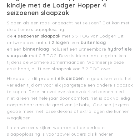
kindje met de Lodger Hopper 4
seizoenen slaapzak
Slapen als een roos, ongeacht het seizoen
? Dat kan met
de ultieme slaapoplossing:
de
4 seizoenen slaapzak
met 3.5 TOG van
Lodger
!
Dit
ontwerp bestaat uit
2
lagen
:
een
buitenlaag
en
een
binnenlaag
inclusief een
uitneembare
hydrofiele
slaapzak
met 0.3 TOG.
Deze is ideaal om te gebruiken
tijdens de
warmere zomermaanden. Wannee
r je deze
eruit haalt, blijft een
slaapzak
van 3.2 TOG over.
Hierdoor is dit product
elk seizoen
te gebruiken en is het
verleden tijd
om voor elk jaargetijde een andere slaapzak
te kopen. Deze innovatieve slaapzak
4 seizoenen
biedt
niet alleen het hele jaar door comfort, het is ook volledig
aanpasb
aar aan de groei van je baby
.
Ook heb je geen
gedoe meer met losse dekens of extra lagen die kunnen
wegglijden.
Laten we eens kijken waarom dit de perfecte
slaapoplossing is voor zowel ouders als kinderen.