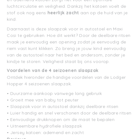
luchtcirculatie en veiligheid.
Dankzij het katoen voelt de
stof ook nog eens
heerlijk zacht
aan op de huid van je
kind.
Daarnaast is deze slaapzak voor in autostoel
en Maxi
Cosi
te gebruiken.
Hoe dit werkt? Door de deelbare ritsen
maak je eenv
oudig een opening zodat je eenvoudig de
riem vast kunt klikken.
Zo breng je jouw kind eenvoudig
van de autostoel naar het bed en andersom, zonder je
kindje te storen.
Veiligheid staat bij ons voorop.
Voordelen
van de 4 seizoenen slaapzak
Ontdek hieronder de handige voordelen van de Lodger
Hopper 4 seizoenen slaapzak.
•
Duurzame aankoop vanwege lang gebruik
•
Groeit mee van baby tot peuter
•
Slaapzak voor in autostoel dankzij deelbare ritsen
•
Luier handig en snel verschonen door de deelbare ritsen
•
Eenvoudige drukknopen om de maat te bepalen
•
Uitneembare
hydrofiele slaapzak
•
Jersey katoen: ademend en zacht