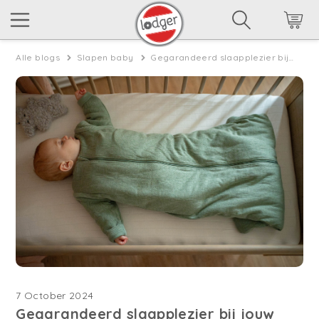
Alle blogs
Slapen baby
Gegarandeerd slaapplezier bij jouw kindje met de Lodger Hopper 4 seizoenen slaapzak
7 October 2024
Gegarandeerd slaapplezier bij jouw