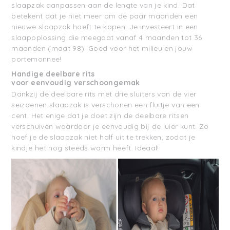
slaapzak aanpassen aan de lengte van je kind. Dat
betekent dat je niet meer om de paar maanden een
nieuwe slaapzak hoeft te kopen. Je investeert in een
slaapoplossing die meegaat vanaf 4 maanden tot 36
maanden (maat 98). Goed voor het milieu en jouw
portemonnee!
Handige deelbare rits
voor
eenvoudig
verschoongemak
Dankzij de deelbare rits met drie sluiters van de vier
seizoenen slaapzak is verschonen een fluitje van een
cent. Het enige dat je doet zijn de deelbare ritsen
verschuiven waardoor je eenvoudig bij de luier kunt. Zo
hoef je de slaapzak niet half uit te trekken, zodat je
kindje het nog steeds warm heeft. Ideaal!