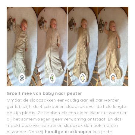
Groeit mee van baby naar peuter
Omdat de slaapzakken eenvoudig aan elkaar worden
geritst, blijft de 4 seizoenen slaapzak over de hele lengte
op zijn plaats.
Ze hebben elk een eigen kleur rits zodat er
bij het samenvoegen geen verwarring ontstaat.
En dat
maakt deze
vier seizoenen
slaapzak dan ook meteen
bijzonder. Dankzij
handige drukknopen
kun je de