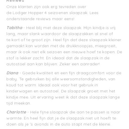
Reviews
Onze klanten zijn ook erg tevreden over
de
Lodger
Hopper 4 seizoenen slaapzak. Lees
onderstaande reviews maar eens!
Tabitha
-
Heel blij met deze slaapzak. Mijn kindje is vrij
lang, maar slank waardoor de slaapzakken al snel of
te
kort of te groot zijn. Heel fijn dat deze slaapzak kleiner
gemaakt kan worden met de drukknoopjes, meegroeit,
maar ik ook niet elk seizoen een nieuwe hoef te kopen. De
stof is lekker zacht. En ideaal dat de slaapzak in de
autostoel aan kan blijven. Zeker een aanrader!
Diana
-
Goede kwaliteit en een fijn draagcomfort voor de
baby. Te gebruiken bij alle weersomstandigheden, van
koud tot warm. Ideaal ook voor het gebruik in
kinderwagen en autostoel. De slaapzak groeit met het
kindje mee. Uit ervaring weet ik dat deze slaapzak lange
tijd meekan.
Charlotte
-
Hele fijne slaapzak die aan te passen is naar
warmte. En heel fijn dat je de slaapzak niet uit hoeft te
doen als je 's avonds in de auto stapt met de kleine.