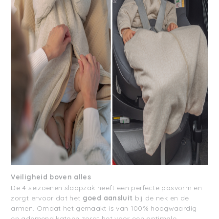
Veiligheid boven alles
De 4
seizoenen slaapzak heeft een perfecte pasvorm en
zorgt ervoor dat het
goed aansluit
bij de nek en de
armen. Omdat het gemaakt is van 100% hoogwaardig
en
ademend katoen zorgt het voor een optimale