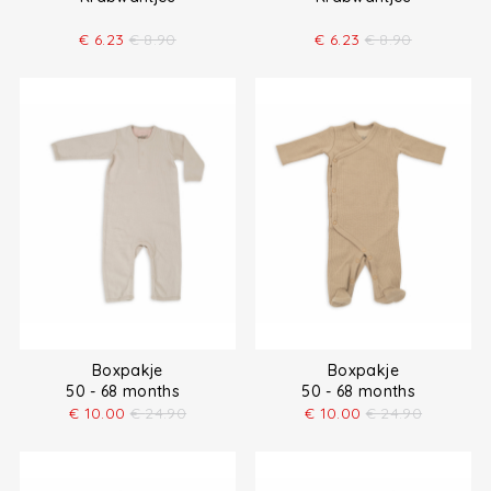
€
6.23
€
8.90
€
6.23
€
8.90
Boxpakje
Boxpakje
50 - 68 months
50 - 68 months
€
10.00
€
24.90
€
10.00
€
24.90