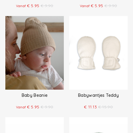
€
5.95
€
9.90
€
5.95
€
9.90
Vanaf
Vanaf
Baby Beanie
Babywantjes Teddy
€
5.95
€
9.90
€
11.13
€
15.90
Vanaf