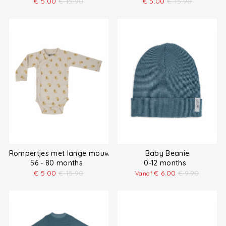
€
5.00
€
15.90
€
5.00
€
15.90
Rompertjes met lange mouw
Baby Beanie
56 - 80 months
0-12 months
€
5.00
€
15.90
€
6.00
€
9.90
Vanaf