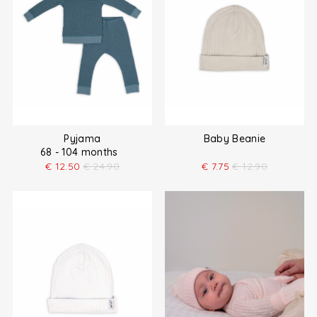
Pyjama
Baby Beanie
68 - 104 months
€
12.50
€
24.90
€
7.75
€
12.90