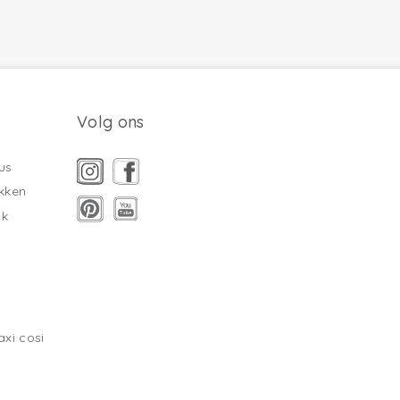
Volg ons
us
kken
ak
xi cosi