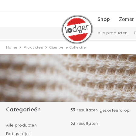
Shop
Zomer
Alle producten
Babyuitzetlijst
C
Home
Producten
Ciumbelle Collectie
Taslon Collectie
Categorieën
33
resultaten
gesorteerd op:
33
resultaten
Alle producten
Babyslofjes