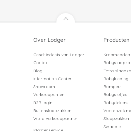
Over Lodger
Producten
Geschiedenis van Lodger
Kraamcadea
Contact
Babyslaapza
Blog
Tetra slaapz
Information Center
Babykleding
Showroom
Rompers
Verkooppunten
Babyslofjes
B2B login
Babydekens
Buitenslaapzakken
Voetenzak ma
Word verkooppartner
Slaapzakken
Swaddle
Klantenservice