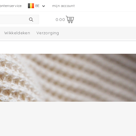
antenservice
BE
mijn account
0.00
Wikkeldeken
Verzorging
tie
Melange Collectie