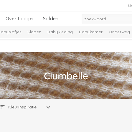
Kl
Over Lodger
Solden
Babyslofjes
Slapen
Babykleding
Babykamer
Onderweg
adeausets
Nieuwe collectie
Ciumbelle Collectie
Solid Collec