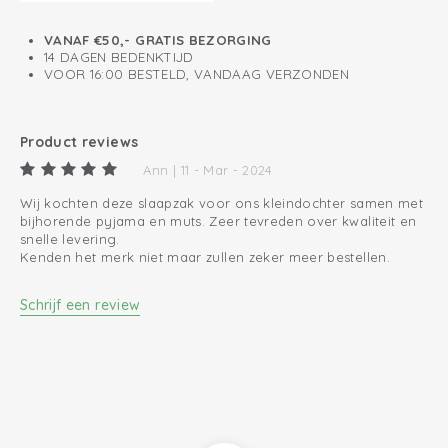
De 4 seizoenen slaapzak bestaat uit 3 lagen die samen een
TOG waarde van 3.5 hebben. Je gebruikt de uitneembare
VANAF €50,- GRATIS BEZORGING
hydrofiele slaapzak met 0.3 TOG in de zomer.
14 DAGEN BEDENKTIJD
VOOR 16:00 BESTELD, VANDAAG VERZONDEN
Product reviews
Ann | 11 - Mar - 2024
Wij kochten deze slaapzak voor ons kleindochter samen met
bijhorende pyjama en muts. Zeer tevreden over kwaliteit en
snelle levering.
Kenden het merk niet maar zullen zeker meer bestellen.
Schrijf een review