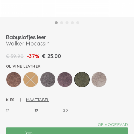
Babyslofjes leer
Walker Mocassin
€
25.00
€
39.90
-37%
OLIVINE LEATHER
KIES |
MAATTABEL
17
19
20
OP VOORRAAD