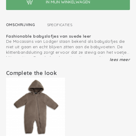
OMSCHRIJVING
SPECIFICATIES
Fashionable babyslofjes van suede leer
De Mocassins van Lodger staan bekend als babyslofjes die
niet uit gaan en echt blijven zitten aan de babyvoeten. De
klittenbandsluiting zorgt ervoor dat ze stevig aan het voetje
blijven zitten. Deze babyschoentjes zijn gemaakt van suede
lees meer
Cadeautip!
leer en hebben een zachte fleece voering. De babyslofjes
Makkelijk op te lopen door de antislip zool, daarom zijn deze
van leer zijn getest en bevatten het Oeko-Tex® keurmerk.
babyslofjes van leer leuk om cadeau te geven voor
Complete the look
bijvoorbeeld de eerste verjaardag! Ontdek alle kleuren van
de slofjes.