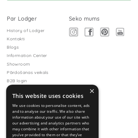
Par Lodger
Seko mums
History of Lodger
Kontakti
Blogs
Information Center
Showroom
Pārdošanas veikals
B2B login
×
Buitenslaapzakken
This website uses cookies
Become wholesale partner
We use cookies to personalise content, ads
Customer service
and to analyse our traffic. We also share
information about your use of our site with
FAQ
our advertising and analytics partners who
Shipping
may combine it with other information that
you’ve provided to them or that they’ve
Atgriešana