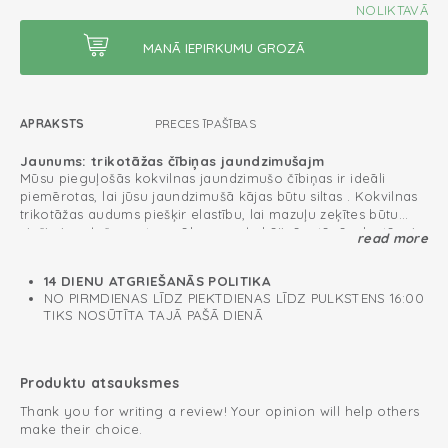
NOLIKTAVĀ
APRAKSTS
PRECES ĪPAŠĪBAS
Jaunums: trikotāžas čībiņas jaundzimušajm
Mūsu pieguļošās kokvilnas jaundzimušo čībiņas ir ideāli
piemērotas, lai jūsu jaundzimušā kājas būtu siltas . Kokvilnas
trikotāžas audums piešķir elastību, lai mazuļu zeķītes būtu
cieši pieguļošas pat mazāko mazuļu kājiņām tāpēc, ka tām ir
read more
mazu zeķīšu forma. Ērtībai ir jauka lente, kas ļauj to apsiet ap
Var tikt lietots tūdaļ pēc piedzimšanas
mazuļa potīti, lai radītu papildu drošību.Ideāli pieguļ gan
14 DIENU ATGRIEŠANĀS POLITIKA
Oeko-Tex sertificētas: nesatur kaitīgas vielas
mājās, gan ceļā.
NO PIRMDIENAS LĪDZ PIEKTDIENAS LĪDZ PULKSTENS 16:00
TIKS NOSŪTĪTA TAJĀ PAŠĀ DIENĀ
Trikotāžas kokvilna; elpojoša un mīksta
Viegli uzvilkt un novilkt
Produktu atsauksmes
Thank you for writing a review! Your opinion will help others
make their choice.