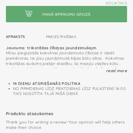
NOLIKTAVĀ
APRAKSTS
PRECES ĪPAŠĪBAS
Jaunums: trikotāžas čībiņas jaundzimušajm
Mūsu pieguļošās kokvilnas jaundzimušo čībiņas ir ideāli
piemērotas, lai jūsu jaundzimušā kājas būtu siltas . Kokvilnas
trikotāžas audums piešķir elastību, lai mazuļu zeķītes būtu
cieši pieguļošas pat mazāko mazuļu kājiņām tāpēc, ka tām ir
read more
mazu zeķīšu forma. Ērtībai ir jauka lente, kas ļauj to apsiet ap
Var tikt lietots tūdaļ pēc piedzimšanas
mazuļa potīti, lai radītu papildu drošību.Ideāli pieguļ gan
14 DIENU ATGRIEŠANĀS POLITIKA
Oeko-Tex sertificētas: nesatur kaitīgas vielas
mājās, gan ceļā.
NO PIRMDIENAS LĪDZ PIEKTDIENAS LĪDZ PULKSTENS 16:00
TIKS NOSŪTĪTA TAJĀ PAŠĀ DIENĀ
Trikotāžas kokvilna; elpojoša un mīksta
Viegli uzvilkt un novilkt
Produktu atsauksmes
Thank you for writing a review! Your opinion will help others
make their choice.