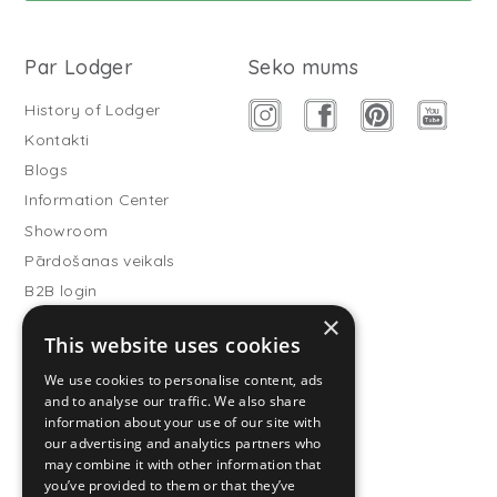
Par Lodger
Seko mums
History of Lodger
Kontakti
Blogs
Information Center
Showroom
Pārdošanas veikals
B2B login
×
Buitenslaapzakken
This website uses cookies
Become wholesale partner
We use cookies to personalise content, ads
Customer service
and to analyse our traffic. We also share
information about your use of our site with
FAQ
our advertising and analytics partners who
Shipping
may combine it with other information that
you’ve provided to them or that they’ve
Atgriešana