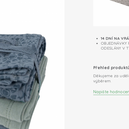
14 DNÍ NA VR
OBJEDNÁVKY P
ODESLÁNY V T
Přehled produkt
Děkujeme za uděl
výběrem.
Napište hodnocen