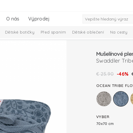
O nás
Výprodej
Dětské botičky
Před spaním
Dětské oblečení
Na cesty
iminko
Dárkový set pro miminka
Kolekce Ciumbelle
Solid 
Mušelínové ple
Swaddler Trib
€
25.90
-46%
OCEAN TRIBE FL
VYBER
70x70 cm