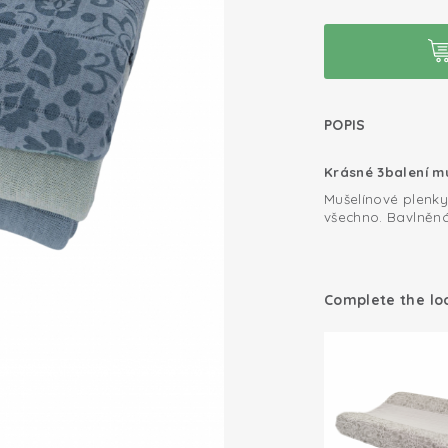
POPIS
Krásné 3balení m
Mušelínové plenky
všechno. Bavlněná
savý materiál. Na
jsou ty od Lodgeru
'důvěra v textilie
Multifunkční pou
používat jako říh
Complete the lo
Plenky v tomto 3b
poslouží i jako 