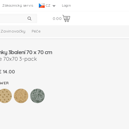
Zákaznický servis
CZ
Login
0.00
Zavinovačky
Péče
Collection
Melange Collection
nky 3balení 70 x 70 cm
e 70x70 3-pack
€
14.00
OWER