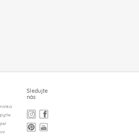
Sledujte
nás
minka
pytle
tel
ení