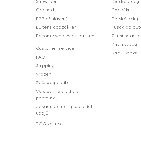
Showroom
Dětská body
Obchody
Capáčky
B2B přihlášení
Dětské deky
Buitenslaapzakken
Fusak do au
Become wholesale partner
Zimní spací p
Zavinovačky
Customer service
Baby Socks
FAQ
Shipping
Vrácení
Způsoby platby
Všeobecné obchodní
podmínky
Zásady ochrany osobních
údajů
TOG values