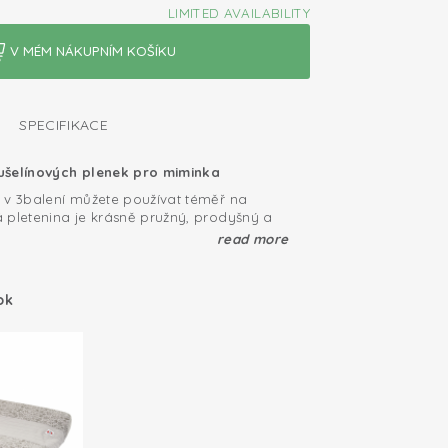
LIMITED AVAILABILITY
SPECIFIKACE
ušelínových plenek pro miminka
 v 3balení můžete používat téměř na
 pletenina je krásně pružný, prodyšný a
 trhu nenajdete žádné měkčí plenky, než
read more
. Naše plenky mají certifikát kvality
' (Öko-Tex). Tyto malé plenky můžete
žití
ací dečky, muchláčky nebo sluneční clony.
ok
alení jsou dárkově zabalené, takže skvěle
dárek pro novopečenou maminku.