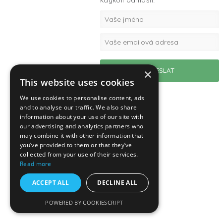
kdykoli odhlásit.
×
This website uses cookies
We use cookies to personalise content, ads
and to analyse our traffic. We also share
information about your use of our site with
our advertising and analytics partners who
may combine it with other information that
you’ve provided to them or that they’ve
collected from your use of their services.
Read more
ACCEPT ALL
DECLINE ALL
POWERED BY COOKIESCRIPT