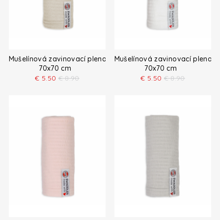
Mušelínová zavinovací plena 0,3 TOG
Mušelínová zavinovací plena 
70x70 cm
70x70 cm
€
5.50
€
8.90
€
5.50
€
8.90