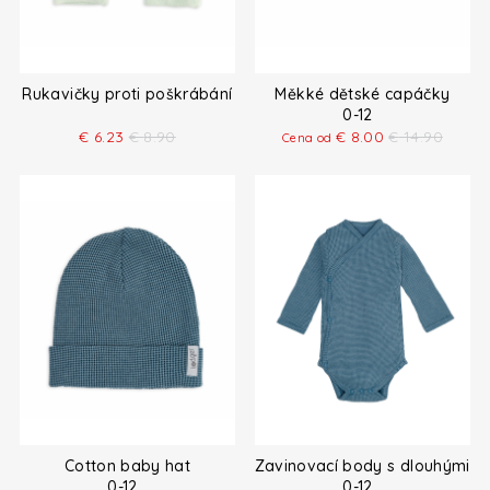
Rukavičky proti poškrábání
Měkké dětské capáčky
0-12
€
6.23
€
8.90
€
8.00
€
14.90
Cena od
Cotton baby hat
Zavinovací body s dlouhými r
0-12
0-12