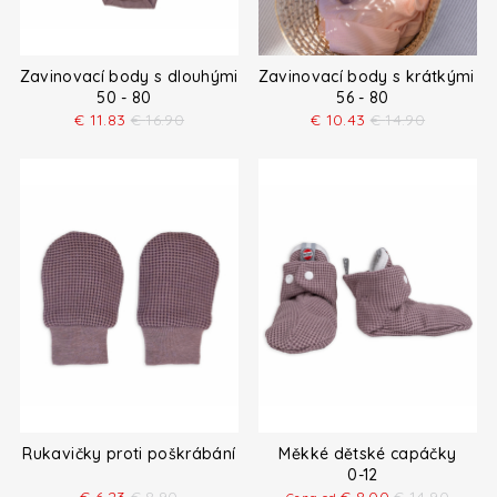
Zavinovací body s dlouhými rukávy
Zavinovací body s krátkými r
50 - 80
56 - 80
€
11.83
€
16.90
€
10.43
€
14.90
Rukavičky proti poškrábání
Měkké dětské capáčky
0-12