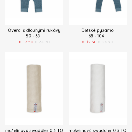
Overal s dlouhými rukávy
Dětské pyžamo
50 - 68
68 - 104
€
12.50
€
24.90
€
12.50
€
24.90
mušelínový swaddler 0,3 TOG
mušelínový swaddler 0,3 TOG