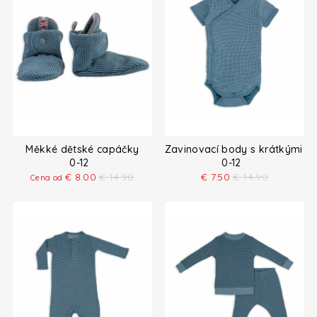
Měkké dětské capáčky
Zavinovací body s krátkými r
0-12
0-12
€
8.00
€
14.90
€
7.50
€
14.90
Cena od