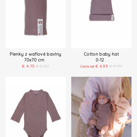
Plenky z waflové bavlny
Cotton baby hat
70x70 cm
0-12
€
4.75
€
8.90
€
6.93
€
9.90
Cena od