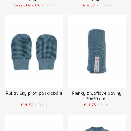
€
6.00
€
9.90
€
8.50
€
16.90
Cena od
Rukavičky proti poškrábání
Plenky z waflové bavlny
70x70 cm
€
4.50
€
8.90
€
4.75
€
8.90