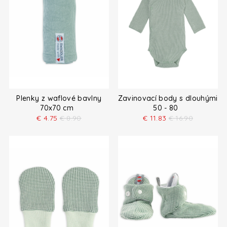
Plenky z waflové bavlny
Zavinovací body s dlouhými r
70x70 cm
50 - 80
€
4.75
€
8.90
€
11.83
€
16.90