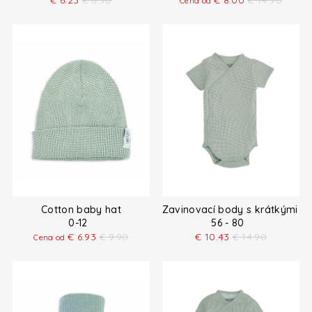
€
6.23
€
8.90
€
8.00
€
14.90
Cena od
Cotton baby hat
Zavinovací body s krátkými r
0-12
56 - 80
€
6.93
€
9.90
€
10.43
€
14.90
Cena od