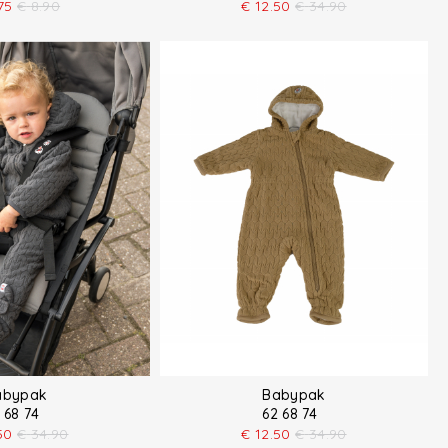
75
€
8.90
€
12.50
€
34.90
abypak
Babypak
 68 74
62 68 74
50
€
34.90
€
12.50
€
34.90