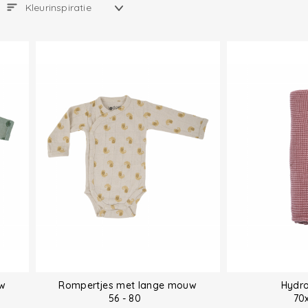
w
Rompertjes met lange mouw
Hydro
56 - 80
70