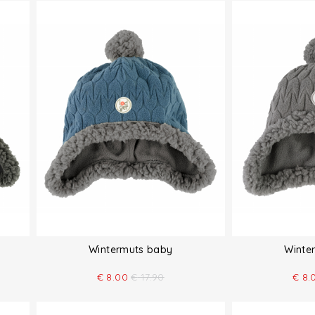
Wintermuts baby
Winte
€
8.00
€
17.90
€
8.