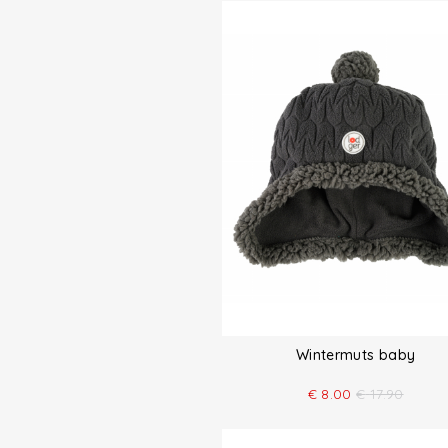
Wintermuts baby
€
8.00
€
17.90