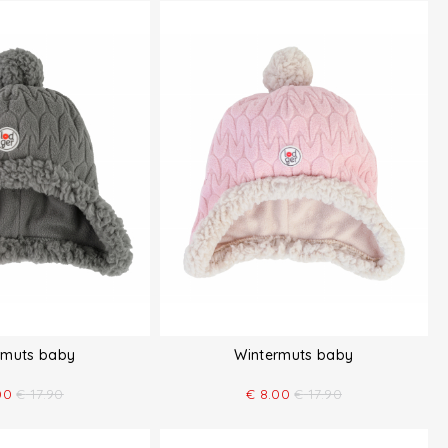
rmuts baby
Wintermuts baby
00
€
17.90
€
8.00
€
17.90