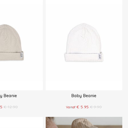
y Beanie
Baby Beanie
75
€
12.90
€
5.95
€
9.90
Vanaf