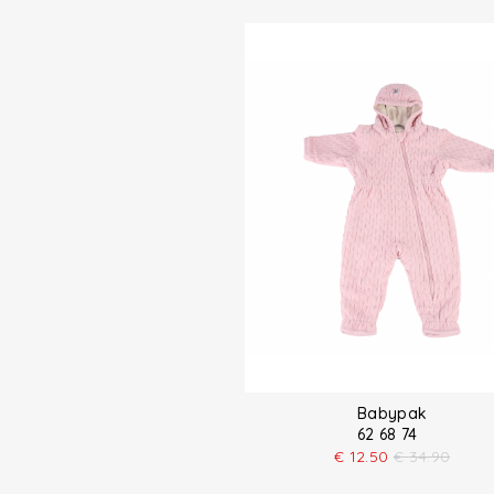
Babypak
62 68 74
€
12.50
€
34.90