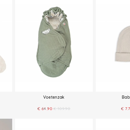
Voetenzak
Bab
€
64.90
€
109.90
€
7.