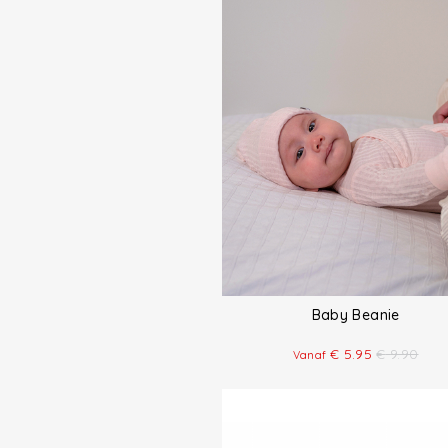
Baby Beanie
€
5.95
€
9.90
Vanaf