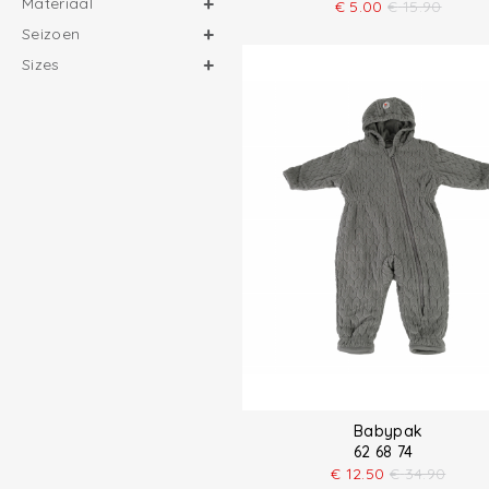
Materiaal
€
5.00
€
15.90
Seizoen
Sizes
Babypak
62 68 74
€
12.50
€
34.90