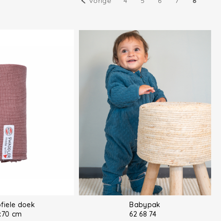
Vorige
4
5
6
7
8
fiele doek
Babypak
x70 cm
62 68 74