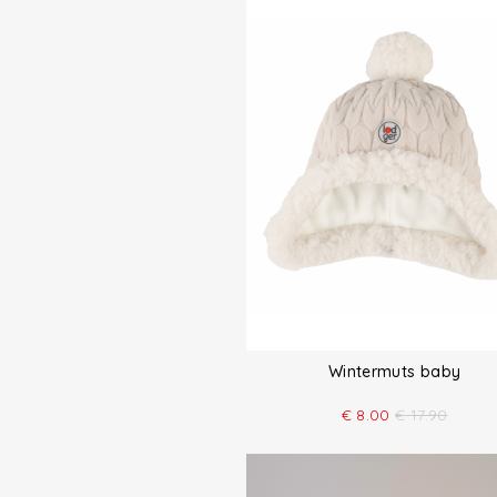
Wintermuts baby
€
8.00
€
17.90