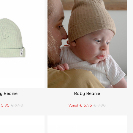
y Beanie
Baby Beanie
5.95
€
9.90
€
5.95
€
9.90
Vanaf