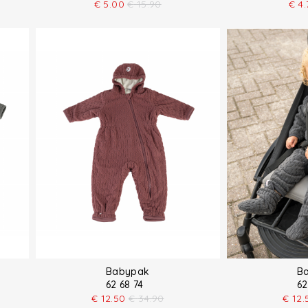
€
5.00
€
15.90
€
4.
Babypak
B
62 68 74
62
€
12.50
€
34.90
€
12.