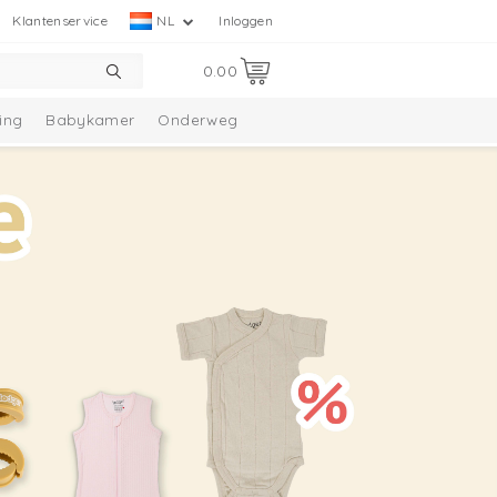
Klantenservice
NL
Inloggen
0.00
ing
Babykamer
Onderweg