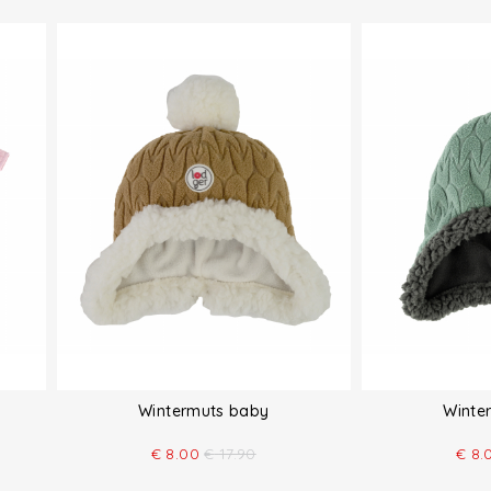
Wintermuts baby
Winte
€
8.00
€
17.90
€
8.