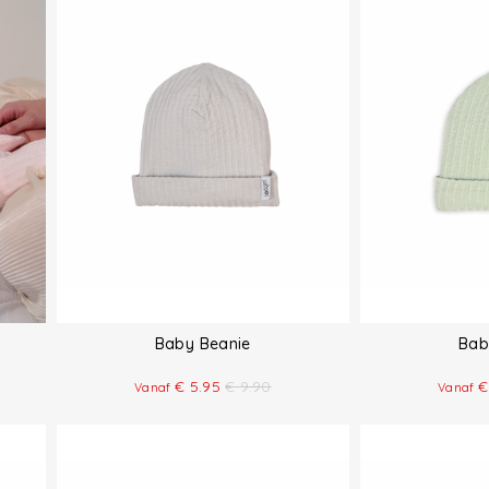
Baby Beanie
Bab
€
5.95
€
9.90
€
Vanaf
Vanaf