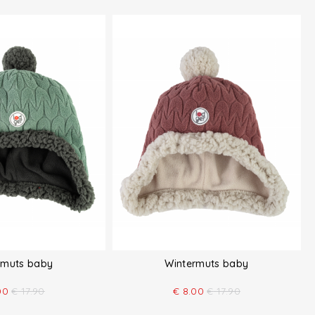
rmuts baby
Wintermuts baby
00
€
17.90
€
8.00
€
17.90