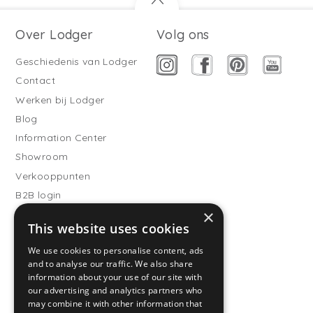
Over Lodger
Volg ons
Geschiedenis van Lodger
Contact
Werken bij Lodger
Blog
Information Center
Showroom
Verkooppunten
B2B login
×
Buitenslaapzakken
This website uses cookies
Word verkooppartner
We use cookies to personalise content, ads
Klantenservice
and to analyse our traffic. We also share
information about your use of our site with
Veelgestelde vragen
our advertising and analytics partners who
Verzending
may combine it with other information that