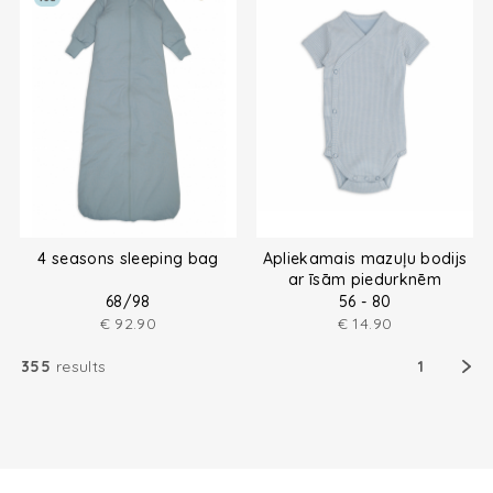
4 seasons sleeping bag
Apliekamais mazuļu bodijs
ar īsām piedurknēm
68/98
56 - 80
€
92.90
€
14.90
355
results
1