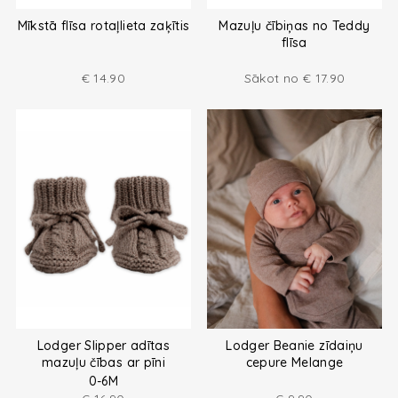
Mīkstā flīsa rotaļlieta zaķītis
Mazuļu čībiņas no Teddy
flīsa
€
14.90
Sākot no
€
17.90
Lodger Slipper adītas
Lodger Beanie zīdaiņu
mazuļu čības ar pīni
cepure Melange
0-6M