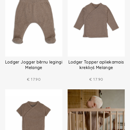
Lodger Jogger bērnu legingi
Lodger Topper apliekamais
Melange
krekliņš Melange
€
17.90
€
17.90