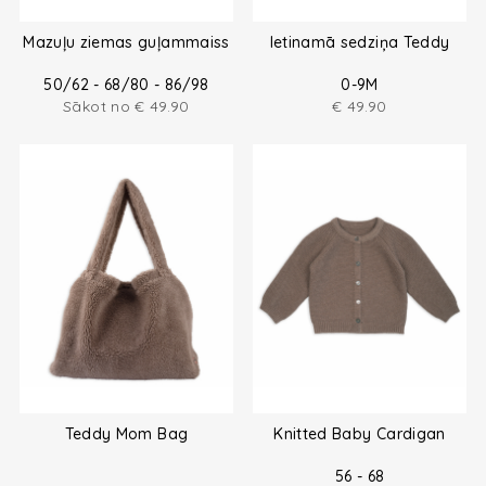
Mazuļu ziemas guļammaiss
Ietinamā sedziņa Teddy
50/62 - 68/80 - 86/98
0-9M
Sākot no
€
49.90
€
49.90
Teddy Mom Bag
Knitted Baby Cardigan
56 - 68