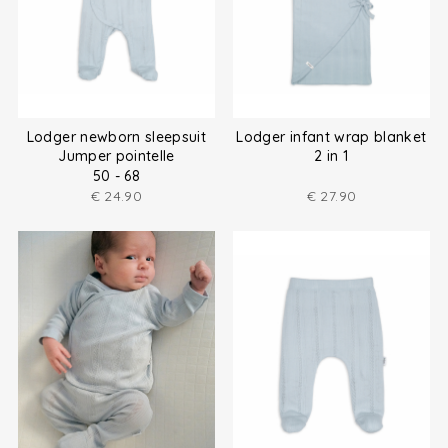
Lodger newborn sleepsuit
Lodger infant wrap blanket
Jumper pointelle
2 in 1
50 - 68
€
24.90
€
27.90