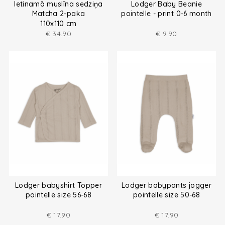
Ietinamā muslīna sedziņa
Lodger Baby Beanie
Matcha 2-paka
pointelle - print 0-6 month
110x110 cm
€
34.90
€
9.90
Lodger babyshirt Topper
Lodger babypants jogger
pointelle size 56-68
pointelle size 50-68
€
17.90
€
17.90