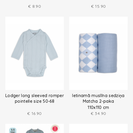
€
8.90
€
15.90
Lodger long sleeved romper
Ietinamā muslīna sedziņa
pointelle size 50-68
Matcha 2-paka
110x110 cm
€
16.90
€
34.90