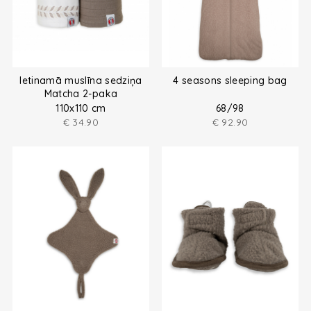
Ietinamā muslīna sedziņa
4 seasons sleeping bag
Matcha 2-paka
110x110 cm
68/98
€
34.90
€
92.90