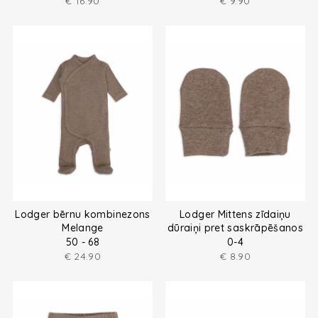
€
16.90
€
9.90
Lodger bērnu kombinezons
Lodger Mittens zīdaiņu
Melange
dūraiņi pret saskrāpēšanos
no melanža dzijas
50 - 68
0-4
€
24.90
€
8.90