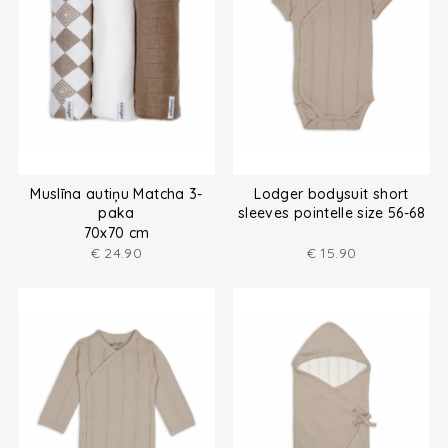
Muslīna autiņu Matcha 3-
Lodger bodysuit short
paka
sleeves pointelle size 56-68
70x70 cm
€
24.90
€
15.90