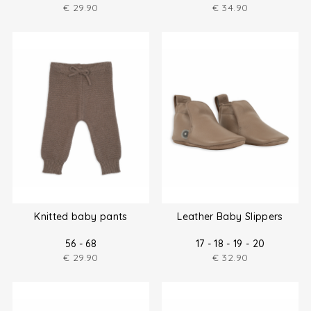
€
29.90
€
34.90
Knitted baby pants
Leather Baby Slippers
56 - 68
17 - 18 - 19 - 20
€
29.90
€
32.90