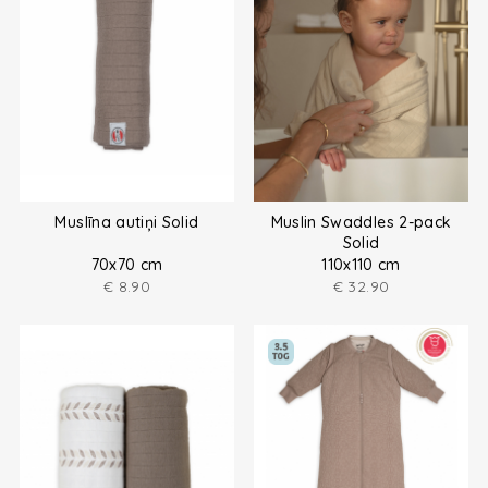
Muslīna autiņi Solid
Muslin Swaddles 2-pack
Solid
70x70 cm
110x110 cm
€
8.90
€
32.90