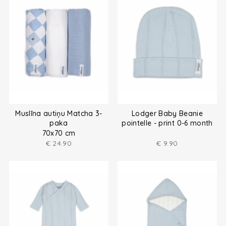
Muslīna autiņu Matcha 3-
Lodger Baby Beanie
paka
pointelle - print 0-6 month
70x70 cm
€
24.90
€
9.90