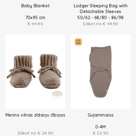
Baby Blanket
Lodger Sleeping Bag with
Detachable Sleeves
70x95 cm
50/62 - 68/80 - 86/98
€
44.90
Sākot no
€
49.90
Merino vilnas zīdaiņu čībiņas
Guļammaiss
0-4M
Sākot no
€
24.90
€
22.90