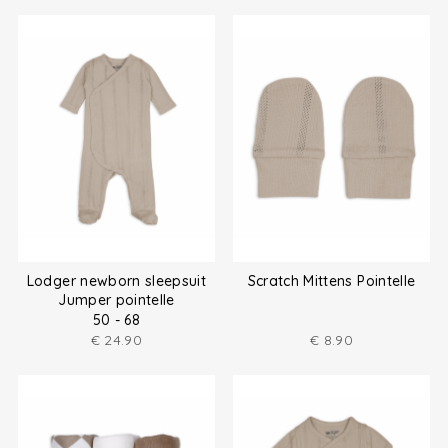
Lodger newborn sleepsuit
Scratch Mittens Pointelle
Jumper pointelle
50 - 68
€
24.90
€
8.90