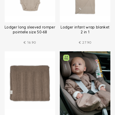
Lodger long sleeved romper
Lodger infant wrap blanket
pointelle size 50-68
2 in 1
€
16.90
€
27.90