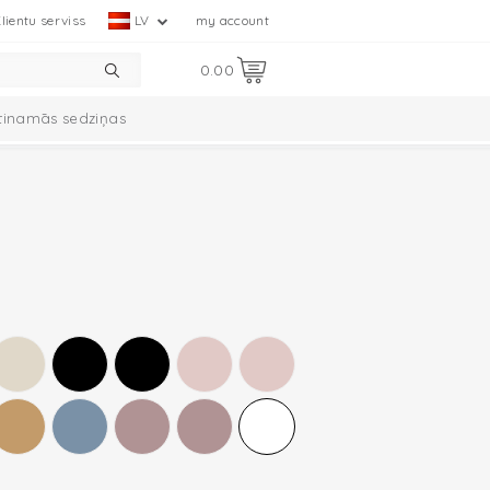
lientu serviss
LV
my account
0.00
tinamās sedziņas
mplekts
Ciumbelle kolekcija