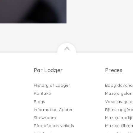
Par Lodger
Preces
History of Lodger
Baby dāvana
Kontakti
Mazuļa gula
Blogs
Vasaras guļ
Information Center
Bērnu apģērb
Showroom
Mazuļu bodiji
Pārdošanas veikals
Mazuļa čībiņ