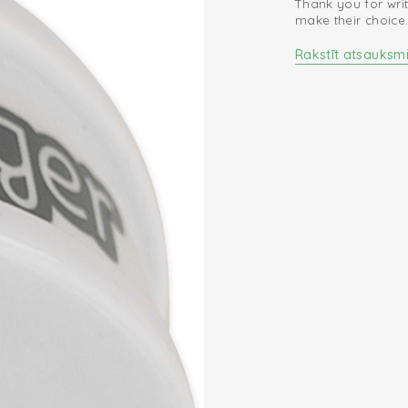
Thank you for writ
make their choice
Rakstīt atsauksm