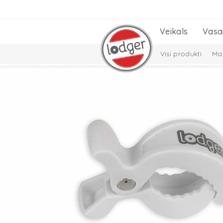
Veikals
Vasa
Visi produkti
Maz
Cepures, šalles un
Solid Collection