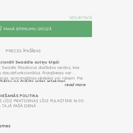
NOLIKTAVĀ
PRECES ĪPAŠĪBAS
cionāli Swaddle autiņu klipši
t Swadle fiksatorus dažādos veidos, kas
 daudzfunkcionālus. Rotaļlietas var
ētiņas, automašīnas sēdekļa vai ratiem. Pie
 bērnu no ārējās vides ietekmes
sporta ratiem Jūs varat piestiprināt arī
read more
 klipšus, lai pasargātu mazuli no
 Jūs pat varat izmantot autiņu klipšus kā
mes vai citiem ārējiem stimuliem. Tādā
naģi.
RIEŠANĀS POLITIKA
liecināties, ka jūsu mazulis var mierīgi
 LĪDZ PIEKTDIENAS LĪDZ PULKSTENS 16:00
 ratiņos. Pievērsiet uzmanību, lai jūs
klipši
A TAJĀ PAŠĀ DIENĀ
 ratiņus vai maxi cosi.
m nepieciešams
ksmes