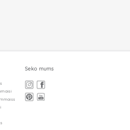
Seko mums
s
mmaisi
ammaiss
i
as