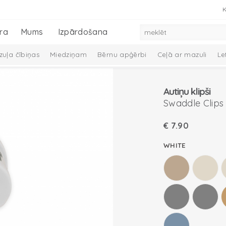
K
ra
Mums
Izpārdošana
uļa čībiņas
Miedziņam
Bērnu apģērbi
Ceļā ar mazuli
Le
 dūraiņi
Mazuļa aprūpe
Preces zīdaiņiem
Mazuļu dāvanu ko
Autiņu klipši
Melange Collection
Taslon Collection
Swaddle Clips
€
7.90
WHITE