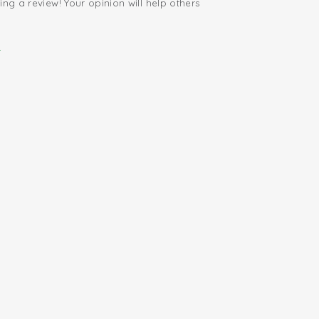
ing a review! Your opinion will help others
.
i