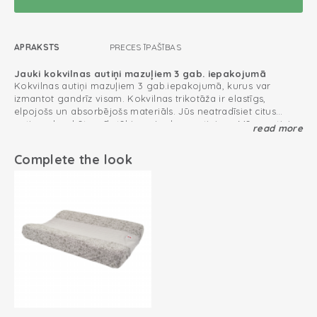
APRAKSTS
PRECES ĪPAŠĪBAS
Jauki kokvilnas autiņi mazuļiem 3 gab. iepakojumā
Kokvilnas autiņi mazuļiem 3 gab.iepakojumā, kurus var
izmantot gandrīz visam. Kokvilnas trikotāža ir elastīgs,
elpojošs un absorbējošs materiāls. Jūs neatradīsiet citus
autiņus, kas būtu mīkstāki par Lodger autiņiem. Mūsu autiņi
read more
ieguva kvalitātes marķējumu “uzticams tekstilizstrādājums”
Multifunkcionāls pielietojums
(Oeko-Tex). Izmantojiet kokvilnas autiņus kā atraugas
Complete the look
drāniņu, mīļlupatiņu vai pārvalku. Šis 3 gab. kokvilnas autiņu
iepakojums ir iesaiņots jaukā dāvanu iepakojumā, un ir
ideāla bērnu dāvana.