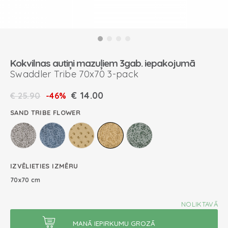
Kokvilnas autiņi mazuļiem 3gab. iepakojumā
Swaddler Tribe 70x70 3-pack
€
14.00
€
25.90
-46%
SAND TRIBE FLOWER
IZVĒLIETIES IZMĒRU
70x70 cm
NOLIKTAVĀ