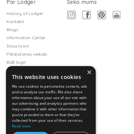
Par Lodger
Seko mums
History of Lodger
Kontakti
Blogs
Information Center
Showroom
Pārdošanas veikals
B2B login
×
Buitenslaapzakken
This website uses cookies
Become wholesale partner
We use cookies to personalise content, ads
Customer service
and to analyse our traffic. We also share
information about your use of our site with
FAQ
our advertising and analytics partners who
Shipping
may combine it with other information that
you’ve provided to them or that they’ve
Atgriešana
collected from your use of their services.
Maksāšanas metodes
Read more
Regulamin