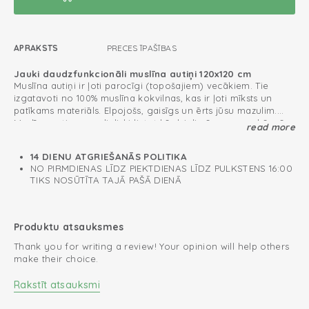
APRAKSTS
PRECES ĪPAŠĪBAS
Jauki daudzfunkcionāli muslīna autiņi 120x120 cm
Muslīna autiņi ir ļoti parocīgi (topošajiem) vecākiem. Tie
izgatavoti no 100% muslīna kokvilnas, kas ir ļoti mīksts un
patīkams materiāls. Elpojošs, gaisīgs un ērts jūsu mazulim.
Muslīna autiņus var lieliski lietot kā dvieli pēc vannas, kā arī
read more
Šim muslīna autiņam ir dekoratīva apdare. Jauki kombinēt ar
lai jūsu mazulis justos silti un mājīgi. Muslīna autiņus var
citiem muslīna izstrādājumiem.
izmantot zīdīšanas laikā, kā atraugas drāniņu un ietinamo
14 DIENU ATGRIEŠANĀS POLITIKA
segu vai kā segu gultiņā, šupulītī, ratiņos vai ceļojumu
Oeko-Tex sertificētas: nesatur kaitīgas vielas
NO PIRMDIENAS LĪDZ PIEKTDIENAS LĪDZ PULKSTENS 16:00
gultiņā.
TIKS NOSŪTĪTA TAJĀ PAŠĀ DIENĀ
Īpaši liels; piemērots ietīšanai
Ļoti absorbējošs
Produktu atsauksmes
Multifunkcionāls pielietojums
Thank you for writing a review! Your opinion will help others
make their choice.
Rakstīt atsauksmi