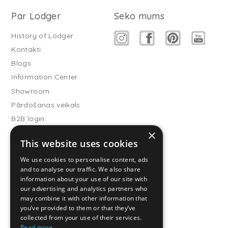
Par Lodger
Seko mums
History of Lodger
Kontakti
Blogs
Information Center
Showroom
Pārdošanas veikals
B2B login
×
Buitenslaapzakken
This website uses cookies
Become wholesale partner
We use cookies to personalise content, ads
Customer service
and to analyse our traffic. We also share
information about your use of our site with
FAQ
our advertising and analytics partners who
Shipping
may combine it with other information that
you’ve provided to them or that they’ve
Atgriešana
collected from your use of their services.
Maksāšanas metodes
Read more