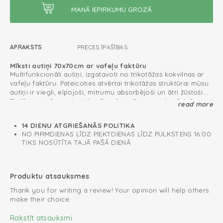
APRAKSTS
PRECES ĪPAŠĪBAS
Mīksti autiņi 70x70cm ar vafeļu faktūru
Multifunkcionāli autiņi, izgatavoti no trikotāžas kokvilnas ar
vafeļu faktūru. Pateicoties atvērtai trikotāžas struktūrai mūsu
autiņi ir viegli, elpojoši, mitrumu absorbējoši un ātri žūstoši.
Tiešām pirmās nepieciešamības lieta jūsu mazuļa pūriņā.
read more
Kā lietot autiņus?
Swaddler Ciumbelle ir ideāli lietošanai mājās, pateicoties
mazajam izmēram 70x70 cm un materiāla vieglumam, jūs
14 DIENU ATGRIEŠANĀS POLITIKA
vienkārši varat ielikt tos autiņbiksīšu somā vai rokassomiņā.
NO PIRMDIENAS LĪDZ PIEKTDIENAS LĪDZ PULKSTENS 16:00
Autiņi vienmēr ir praktiski, ja esat ceļā. Lietojiet to kā drāniņu
TIKS NOSŪTĪTA TAJĀ PAŠĀ DIENĀ
siekalām, atraudziņām vai pārtinamās virsmas pārklāju, ja
Oeko-Tex sertificētas: nesatur kaitīgas vielas
mazulis jāpartin sabiedriskā vietā. Protams, jūs varat izmantot
Trikotāžas kokvilna; elpojoša un mīksta
autiņus kā dvieli, mīļlupatiņu, sedziņu vai kā aizsargdrānu jūsu
Produktu atsauksmes
matracim vai pārtinamai virsmai.
Multifunkcionāls pielietojums
Thank you for writing a review! Your opinion will help others
make their choice.
Zīdaiņa pūriņam nepieciešams
Rakstīt atsauksmi