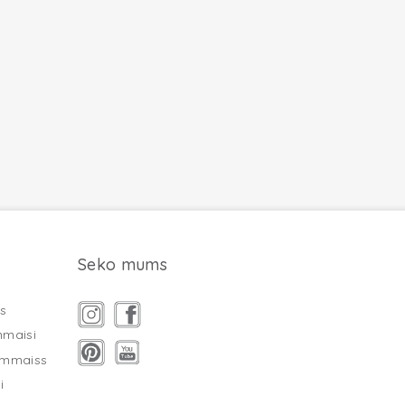
Seko mums
s
mmaisi
ammaiss
i