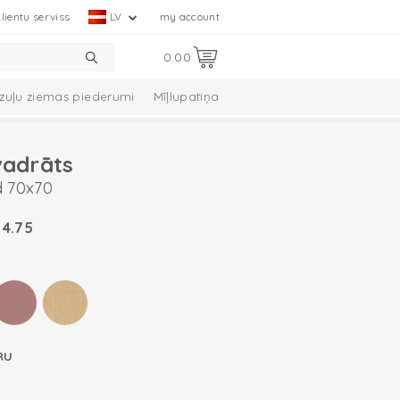
lientu serviss
LV
my account
0.00
zuļu ziemas piederumi
Mīļlupatiņa
vadrāts
d 70x70
€
4.75
RU