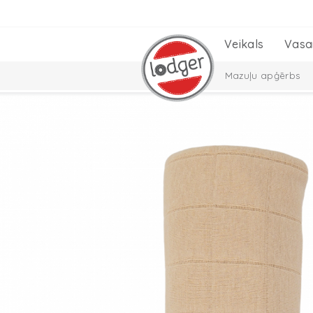
Veikals
Vasa
Mazuļu apģērbs
Bērnu istabas
C