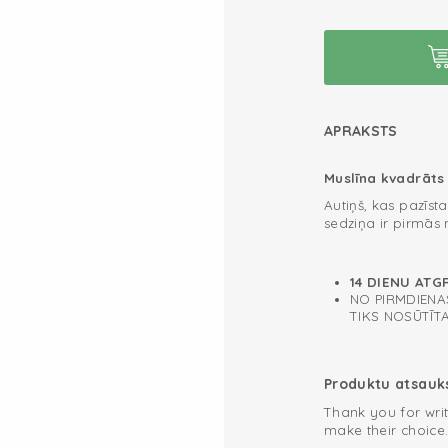
APRAKSTS
Muslīna kvadrāts 
Autiņš, kas pazīst
sedziņa ir pirmās
topošajiem vecākie
no hidrofīlās kokv
atvērtajai struktūra
Kā lietot muslīna
14 DIENU ATG
mitrumu absorbējoš
NO PIRMDIENAS
Lietojiet muslīna 
TIKS NOSŪTĪT
atraugas drāniņu, 
uz jūsu matrača v
autiņi ir ideāli lī
Trikotāžas kokv
Produktu atsau
Multifunkcionāl
Thank you for writ
make their choice
Zīdaiņa pūriņa