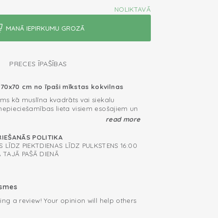
NOLIKTAVĀ
PRECES ĪPAŠĪBAS
70x70 cm no īpaši mīkstas kokvilnas
ams kā muslīna kvadrāts vai siekalu
 nepieciešamības lieta visiem esošajiem un
m. Multifunkcionālais autiņš izgatavots
read more
ilnas. Pateicoties trikotāžas auduma
i, mūsu autiņi ir ļoti mīksti, elpojoši,
 autiņus?
RIEŠANĀS POLITIKA
i un ātri žūstoši.
 LĪDZ PIEKTDIENAS LĪDZ PULKSTENS 16:00
kvadrātus kā dvieli pēc vannas, kā
A TAJĀ PAŠĀ DIENĀ
mīļlupatiņu, ērtu sedziņu vai ekstra kārtu
ai pārtinamās virsmas. Vieglie 70x70 cm
dzi ņemšanai jūsu autiņbiksīšu somā.
ilna; elpojoša un mīksta
ksmes
s pielietojums
ing a review! Your opinion will help others
.
m nepieciešams