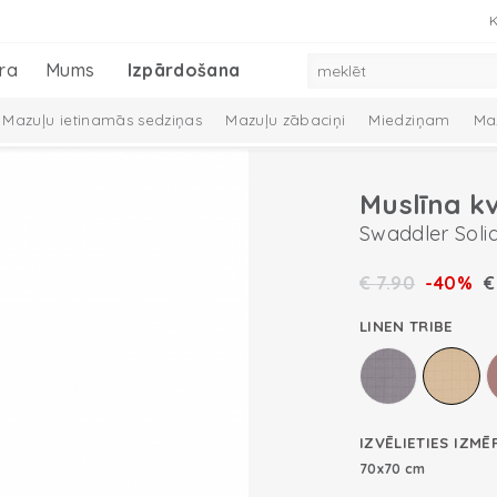
K
ra
Mums
Izpārdošana
Mazuļu ietinamās sedziņas
Mazuļu zābaciņi
Miedziņam
Ma
eļā ar mazuli
Muslīna k
Swaddler Soli
€
7.90
-40%
LINEN TRIBE
IZVĒLIETIES IZMĒ
70x70 cm