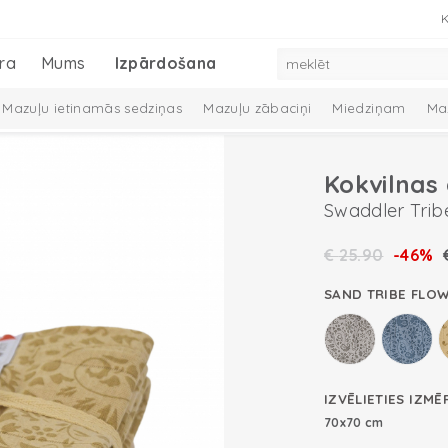
K
ra
Mums
Izpārdošana
Mazuļu ietinamās sedziņas
Mazuļu zābaciņi
Miedziņam
Ma
eļā ar mazuli
Swaddler Trib
€
25.90
-46%
SAND TRIBE FLO
IZVĒLIETIES IZMĒ
70x70 cm