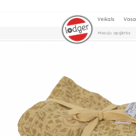
Veikals
Vasa
Mazuļu apģērbs
Bērnu istabas
C