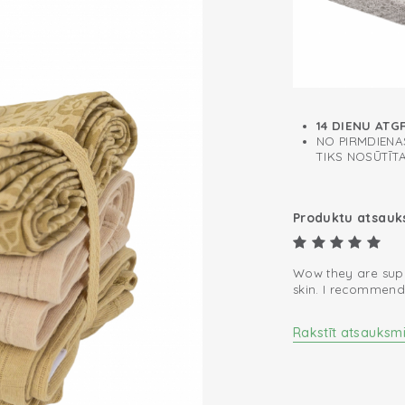
14 DIENU ATG
NO PIRMDIENAS
TIKS NOSŪTĪT
Produktu atsau
Wow they are super
skin. I recommend!
Rakstīt atsauksm