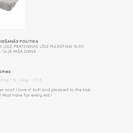
RIEŠANĀS POLITIKA
 LĪDZ PIEKTDIENAS LĪDZ PULKSTENS 16:00
A TAJĀ PAŠĀ DIENĀ
ksmes
Alise | 12 - Aug - 2023
 cool! I love it! Soft and pleasant to the kids
 Must have for every kid !
i