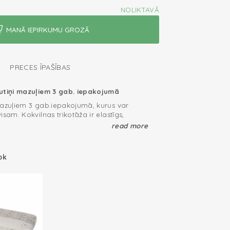
NOLIKTAVĀ
PRECES ĪPAŠĪBAS
utiņi mazuļiem 3 gab. iepakojumā
mazuļiem 3 gab.iepakojumā, kurus var
isam. Kokvilnas trikotāža ir elastīgs,
ējošs materiāls. Jūs neatradīsiet citus
read more
mīkstāki par Lodger autiņiem. Mūsu autiņi
marķējumu “uzticams tekstilizstrādājums”
s pielietojums
ojiet kokvilnas autiņus kā atraugas
ok
ņu vai pārvalku. Šis 3 gab. kokvilnas autiņu
aiņots jaukā dāvanu iepakojumā, un ir
ana.