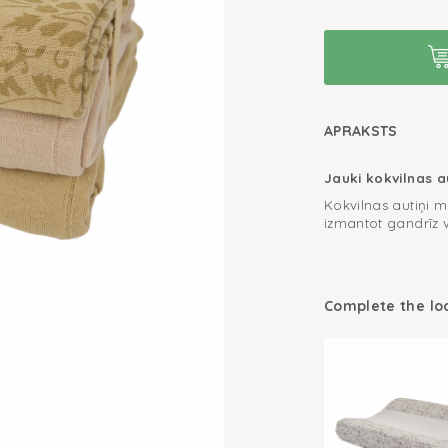
APRAKSTS
Jauki kokvilnas a
Kokvilnas autiņi 
izmantot gandrīz v
elpojošs un absorb
autiņus, kas būtu 
ieguva kvalitātes 
Multifunkcionāl
(Oeko-Tex). Izmant
Complete the lo
drāniņu, mīļlupati
iepakojums ir ies
ideāla bērnu dāv