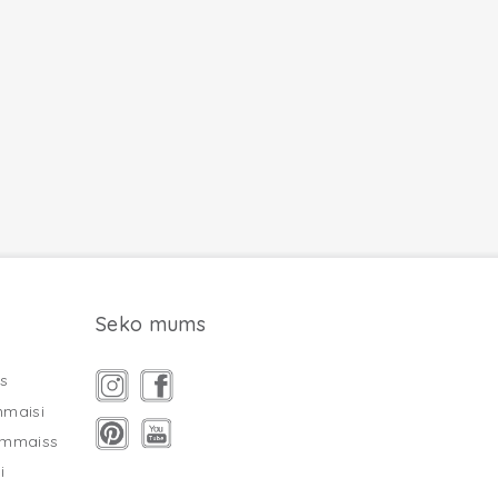
Seko mums
s
mmaisi
ammaiss
i