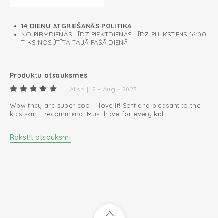
14 DIENU ATGRIEŠANĀS POLITIKA
NO PIRMDIENAS LĪDZ PIEKTDIENAS LĪDZ PULKSTENS 16:00
TIKS NOSŪTĪTA TAJĀ PAŠĀ DIENĀ
Produktu atsauksmes
Alise | 12 - Aug - 2023
Wow they are super cool! I love it! Soft and pleasant to the
kids skin. I recommend! Must have for every kid !
Rakstīt atsauksmi