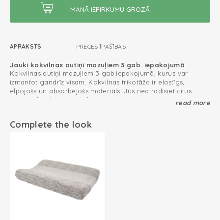
APRAKSTS
PRECES ĪPAŠĪBAS
Jauki kokvilnas autiņi mazuļiem 3 gab. iepakojumā
Kokvilnas autiņi mazuļiem 3 gab.iepakojumā, kurus var
izmantot gandrīz visam. Kokvilnas trikotāža ir elastīgs,
elpojošs un absorbējošs materiāls. Jūs neatradīsiet citus
autiņus, kas būtu mīkstāki par Lodger autiņiem. Mūsu autiņi
read more
ieguva kvalitātes marķējumu “uzticams tekstilizstrādājums”
Multifunkcionāls pielietojums
(Oeko-Tex). Izmantojiet kokvilnas autiņus kā atraugas
Complete the look
drāniņu, mīļlupatiņu vai pārvalku. Šis 3 gab. kokvilnas autiņu
iepakojums ir iesaiņots jaukā dāvanu iepakojumā, un ir
ideāla bērnu dāvana.