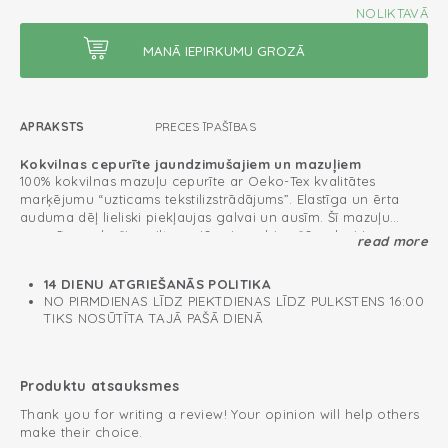
NOLIKTAVĀ
APRAKSTS
PRECES ĪPAŠĪBAS
Kokvilnas cepurīte jaundzimušajiem un mazuļiem
100% kokvilnas mazuļu cepurīte ar Oeko-Tex kvalitātes
marķējumu “uzticams tekstilizstrādājums”. Elastīga un ērta
auduma dēļ lieliski piekļaujas galvai un ausīm. Šī mazuļu
cepurīte nodrošina siltumu jūsu jaundzimušā galvai jau
read more
Viegli kombinējama ar mūsu
Baby Essentials
kolekciju
pirmajās dienās. Mazuļu cepurīte ir pieejama dažādos
izmēros no 0 mēnešiem līdz 2 gadiem.
Oeko-Tex sertificētas: nesatur kaitīgas vielas
14 DIENU ATGRIEŠANĀS POLITIKA
NO PIRMDIENAS LĪDZ PIEKTDIENAS LĪDZ PULKSTENS 16:00
Neitrāls dizains
TIKS NOSŪTĪTA TAJĀ PAŠĀ DIENĀ
Mīksta un elastīga kokvilna
Produktu atsauksmes
Thank you for writing a review! Your opinion will help others
make their choice.