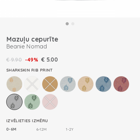
Mazuļu cepurīte
Beanie Nomad
€
5.00
€
9.90
-49%
SHARKSKIN RIB PRINT
IZVĒLIETIES IZMĒRU
0-6M
6-12M
1-2Y