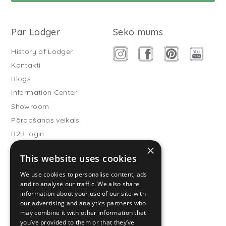
Par Lodger
Seko mums
History of Lodger
Kontakti
Blogs
Information Center
Showroom
Pārdošanas veikals
B2B login
×
Buitenslaapzakken
This website uses cookies
Become wholesale partner
We use cookies to personalise content, ads
Customer service
and to analyse our traffic. We also share
information about your use of our site with
FAQ
our advertising and analytics partners who
Shipping
may combine it with other information that
you’ve provided to them or that they’ve
Atgriešana