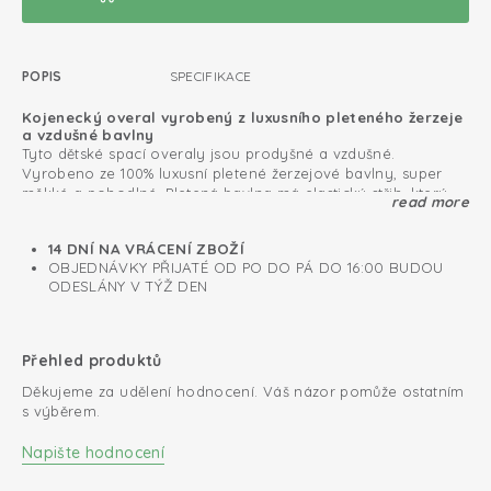
POPIS
SPECIFIKACE
Kojenecký overal vyrobený z luxusního pleteného žerzeje
a vzdušné bavlny
Tyto dětské spací overaly jsou prodyšné a vzdušné.
Vyrobeno ze 100% luxusní pletené žerzejové bavlny, super
měkké a pohodlné. Pletená bavlna má elastický střih, který
read more
dobře padne vašemu děťátku. Pro novorozence je důležité
Upozornění: pouze velikost 50 má zavinovací design a
pohodlí, proto mají naše dětské overaly s dlouhým rukávem
zakryté nožičky.
14 DNÍ NA VRÁCENÍ ZBOŽÍ
patentky mezi nožičkami pro snadné přebalování. Naše
OBJEDNÁVKY PŘIJATÉ OD PO DO PÁ DO 16:00 BUDOU
dětské overaly mají certifikaci Öko-Tex®, která dokládá
0.3 TOG
ODESLÁNY V TÝŽ DEN
nulový obsah škodlivin.
Certifikát Oeko-Tex: bez škodlivých látek
Bavlněná pletenina; prodyšná a měkká
Přehled produktů
Děkujeme za udělení hodnocení. Váš názor pomůže ostatním
Snadné přebalování díky patentkám mezi nožičkama
s výběrem.
Napište hodnocení