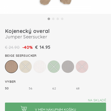
Kojenecký overal
Jumper Seersucker
€
14.95
€
24.90
-40%
BEIGE SEERSUCKER
VYBER
50
56
62
68
NA SKLADĚ