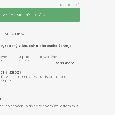
NA SKLADĚ
SPECIFIKACE
 vyrobený z luxusního pleteného žerzeje
 overaly jsou prodyšné a vzdušné.
luxusní pletené žerzejové bavlny, super
read more
 Pletená bavlna má elastický střih, který
u děťátku. Pro novorozence je důležité
ÁCENÍ ZBOŽÍ
 velikost 50 má zavinovací design a
jí naše dětské overaly s dlouhým rukávem
ŘIJATÉ OD PO DO PÁ DO 16:00 BUDOU
ičkami pro snadné přebalování. Naše
ÝŽ DEN
í certifikaci Öko-Tex®, která dokládá
ivin.
Tex: bez škodlivých látek
ů
nina; prodyšná a měkká
ení hodnocení. Váš názor pomůže ostatním s
vání díky patentkám mezi nožičkama