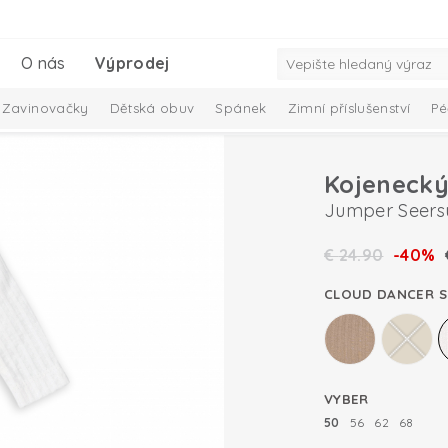
O nás
Výprodej
Zavinovačky
Dětská obuv
Spánek
Zimní příslušenství
Pé
Kojenecký
Jumper Seers
€
24.90
-40%
CLOUD DANCER 
VYBER
50
56
62
68