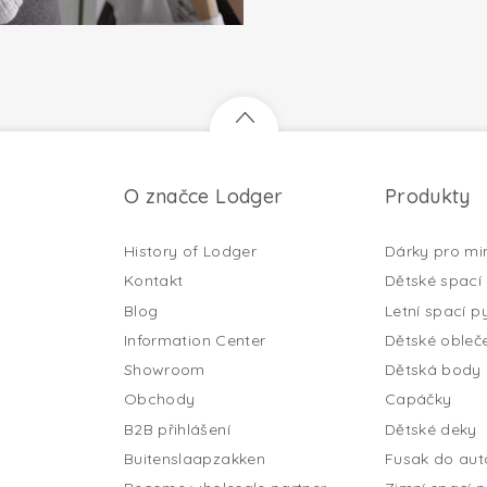
O značce Lodger
Produkty
History of Lodger
Dárky pro mi
Kontakt
Dětské spací 
Blog
Letní spací py
Information Center
Dětské obleč
Showroom
Dětská body
Obchody
Capáčky
B2B přihlášení
Dětské deky
Buitenslaapzakken
Fusak do au