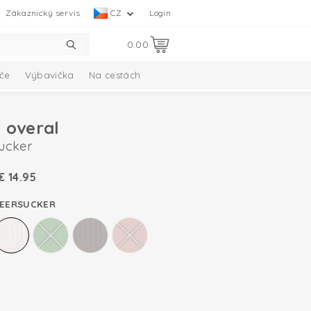
Zákaznický servis
CZ
Login
0.00
če
Výbavička
Na cestách
 overal
ucker
€
14.95
SEERSUCKER