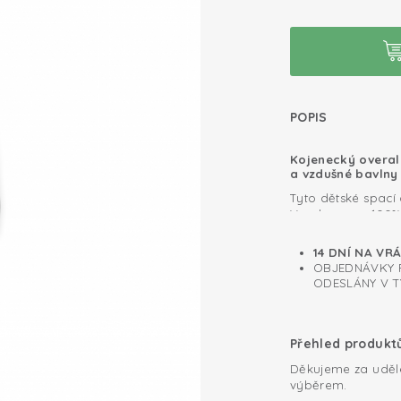
POPIS
Kojenecký overal
a vzdušné bavlny
Tyto dětské spací
Vyrobeno ze 100% 
měkké a pohodlné.
dobře padne vašem
14 DNÍ NA VR
Upozornění: pouze
pohodlí, proto ma
OBJEDNÁVKY P
zakryté nožičky.
patentky mezi nož
ODESLÁNY V T
dětské overaly maj
0.3 TOG
nulový obsah škodl
Certifikát Oeko-
Přehled produkt
Bavlněná plete
Děkujeme za uděl
výběrem.
Snadné přebalo