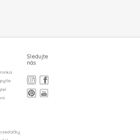
Sledujte
nás
minka
pytle
tel
ení
tosedačky