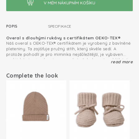
POPIS
SPECIFIKACE
Overal s dlouhými rukávy s certifikátem OEKO-TEX®
Náš overal s OEKO-TEX® certifikátem je vyrobený z bavlněné
pleteniny. Ta zajišťuje pružný střih, který skvěle sedí. A
protože pohodlí je pro miminka nejdůležitější, je vybaven
praktickými patentkami pro snadné přebalovaní a oblékání.
read more
Novorozenecký overal: pohodlí pro aktivní miminka
Prostor pro pohyb je pro malé děti obzvlášť důležitý. Naše
overaly pro miminka jsou maximálně pohodlné a měkoučké
Complete the look
a dítěti dopřávají maximální komfort třeba i při lezení.
Certifikát Oeko-Tex: bez škodlivých látek
Bavlněná pletenina; prodyšná a měkká
Snadné přebalování díky patentkám mezi nožičkama
Perfektně sedí