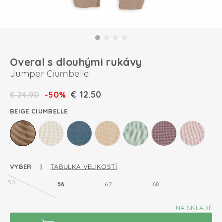
Overal s dlouhými rukávy
Jumper Ciumbelle
€
12.50
€
24.90
-50%
BEIGE CIUMBELLE
VYBER |
TABULKA VELIKOSTÍ
50
56
62
68
NA SKLADĚ