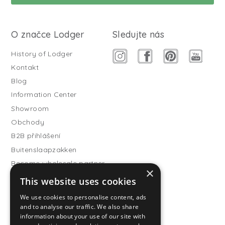
O značce Lodger
Sledujte nás
History of Lodger
Kontakt
Blog
Information Center
Showroom
Obchody
B2B přihlášení
Buitenslaapzakken
Become wholesale partner
×
This website uses cookies
Customer service
FAQ
We use cookies to personalise content, ads
and to analyse our traffic. We also share
Shipping
information about your use of our site with
Vrácení