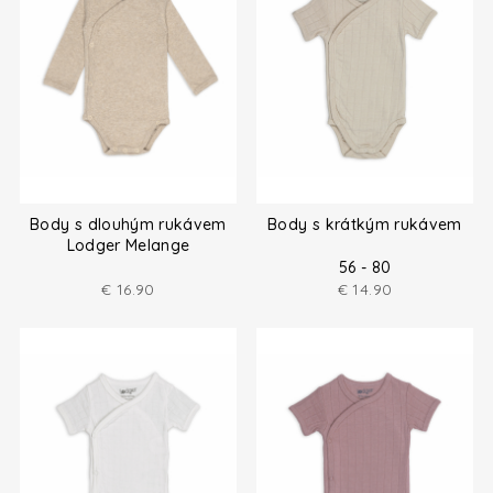
Body s dlouhým rukávem
Body s krátkým rukávem
Lodger Melange
56 - 80
€
16.90
€
14.90