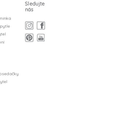
Sledujte
nás
minka
pytle
tel
ení
tosedačky
ytel