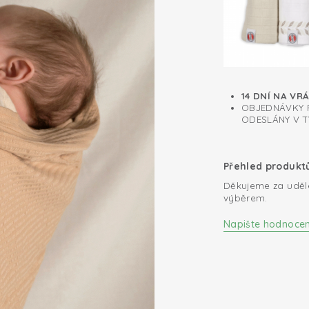
14 DNÍ NA VR
OBJEDNÁVKY P
ODESLÁNY V T
Přehled produkt
Děkujeme za uděl
výběrem.
Napište hodnocen