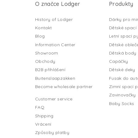
O značce Lodger
Produkty
History of Lodger
Dárky pro mi
Kontakt
Dětské spací 
Blog
Letní spací py
Information Center
Dětské obleč
Showroom
Dětská body
Obchody
Capáčky
B2B přihlášení
Dětské deky
Buitenslaapzakken
Fusak do au
Become wholesale partner
Zimní spací p
Zavinovačky
Customer service
Baby Socks
FAQ
Shipping
Vrácení
Způsoby platby