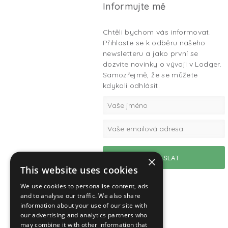
Informujte mě
Chtěli bychom vás informovat.
Přihlaste se k odběru našeho
newsletteru a jako první se
dozvíte novinky o vývoji v Lodger.
Samozřejmě, že se můžete
kdykoli odhlásit.
×
This website uses cookies
We use cookies to personalise content, ads
and to analyse our traffic. We also share
information about your use of our site with
our advertising and analytics partners who
may combine it with other information that