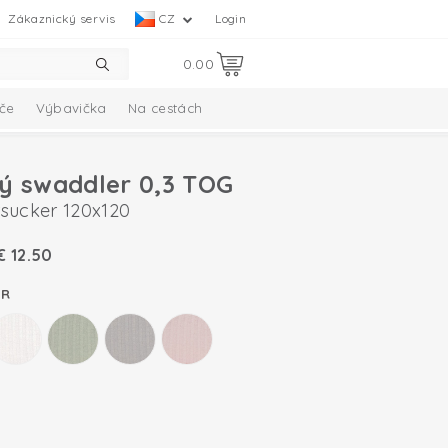
Zákaznický servis
CZ
Login
0.00
če
Výbavička
Na cestách
ý swaddler 0,3 TOG
sucker 120x120
€
12.50
ER