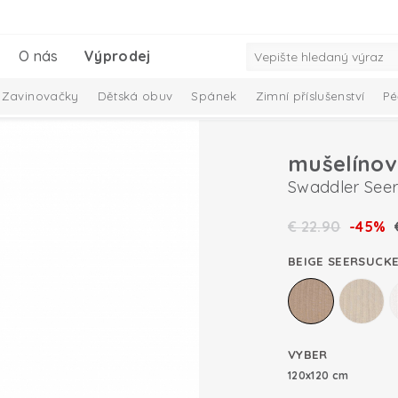
O nás
Výprodej
Zavinovačky
Dětská obuv
Spánek
Zimní příslušenství
Pé
mušelínov
Swaddler Seer
€
22.90
-45%
BEIGE SEERSUCK
VYBER
120x120 cm