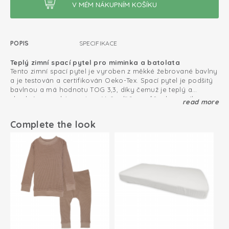
POPIS
SPECIFIKACE
Teplý zimní spací pytel pro miminka a batolata
Tento zimní spací pytel je vyroben z měkké žebrované bavlny
a je testován a certifikován Oeko-Tex. Spací pytel je podšitý
bavlnou a má hodnotu TOG 3,3, díky čemuž je teplý a
vhodný na podzim a zimu. Vaše dítě nemůže do spacího
read more
Snadná výměna plenky díky zipu
pytle vklouznout, protože spací pytel velmi dobře sedí.
Praktický zip se třemi uzávěry usnadňuje výměnu plenky.
Novorozenecká velikost 50/62 poskytuje rukavice proti
Zimní spací pytel je též vhodný do autosedačky. Perfektní,
Complete the look
poškrábání.
když vaše dítě v autě hodně usíná.
Pro extra teplo zkombinujte zimní spací pytel s body nebo
pyžamem.
3.3 TOG
Vhodné pro autosedačku Maxi Cosi nebo autosedačku
Odnímatelné rukávy
Dělitelný zip se třemi jezdci pro snadné použití v