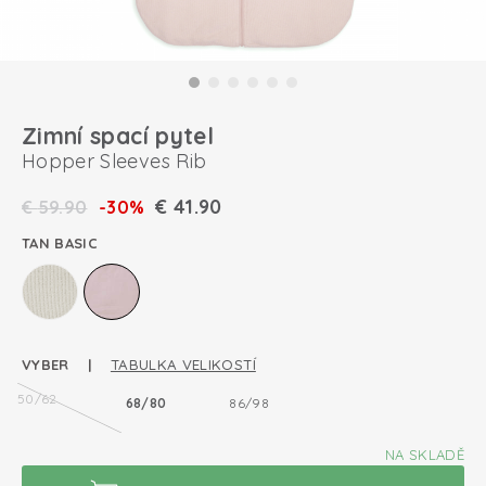
Zimní spací pytel
Hopper Sleeves Rib
€
41.90
€
59.90
-30%
TAN BASIC
VYBER |
TABULKA VELIKOSTÍ
50/62
68/80
86/98
NA SKLADĚ