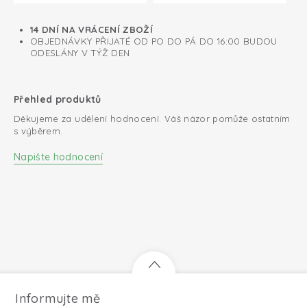
autosedačce skupiny 0+
Zip na zádech pro snadné přebalování
14 DNÍ NA VRÁCENÍ ZBOŽÍ
OBJEDNÁVKY PŘIJATÉ OD PO DO PÁ DO 16:00 BUDOU
Lined with soft cotton
ODESLÁNY V TÝŽ DEN
Přehled produktů
Děkujeme za udělení hodnocení. Váš názor pomůže ostatním
s výběrem.
Napište hodnocení
Informujte mě