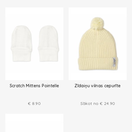
Scratch Mittens Pointelle
Zīdaiņu vilnas cepurīte
€
8.90
Sākot no
€
24.90