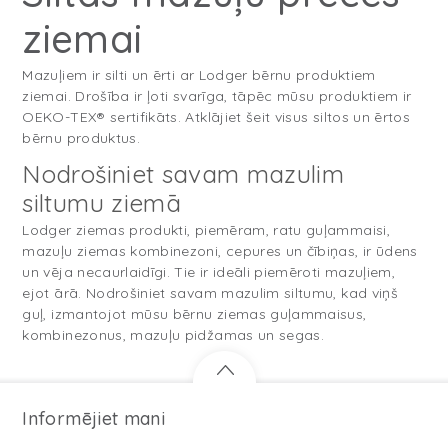
ziemai
Mazuļiem ir silti un ērti ar Lodger bērnu produktiem
ziemai. Drošība ir ļoti svarīga, tāpēc mūsu produktiem ir
OEKO-TEX® sertifikāts. Atklājiet šeit visus siltos un ērtos
bērnu produktus.
Nodrošiniet savam mazulim
siltumu ziemā
Lodger ziemas produkti, piemēram, ratu guļammaisi,
mazuļu ziemas kombinezoni, cepures un čībiņas, ir ūdens
un vēja necaurlaidīgi. Tie ir ideāli piemēroti mazuļiem,
ejot ārā. Nodrošiniet savam mazulim siltumu, kad viņš
guļ, izmantojot mūsu bērnu ziemas guļammaisus,
kombinezonus, mazuļu pidžamas un segas.
Informējiet mani