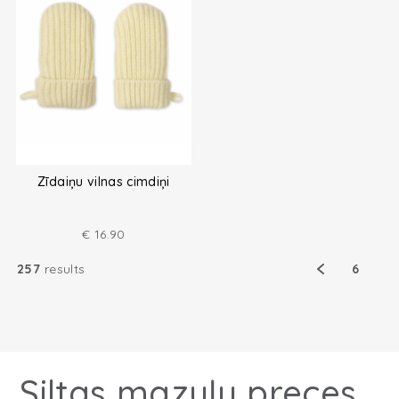
Zīdaiņu vilnas cimdiņi
€
16.90
257
results
6
Siltas mazuļu preces