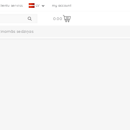
lientu serviss
LV
my account
0.00
tinamās sedziņas
mplekts
Ciumbelle kolekcija