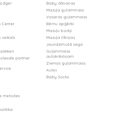
Lodger
Baby dāvanas
Mazuļa gulammaisi
Vasaras guļammaiss
n Center
Bērnu apģērbi
Mazuļu bodiji
 veikals
Mazuļa čībiņas
Jaundzimušā sega
pzakken
Guļammaiss
autokrēsliņam
lesale partner
Ziemas guļammaiss
ervice
Autiņi
Baby Socks
s metodes
olitika