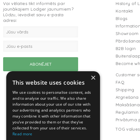
Vai vēlaties tikt informēts par
History of 
jaunākajiem Lodger jaunumiem?
Kontakti
Lūdzu, ievadiet savu e-pasta
Blogs
adresi:
Informatio
Showroom
Pārdošanas
B2B login
Buitenslaa
Become who
Customer s
×
This website uses cookies
FAQ
Shipping
We use cookies to personalise content, ads
Atgriešana
and to analyse our traffic. We also share
information about your use of our site with
Maksāšana
our advertising and analytics partners who
Regulamin
may combine it with other information that
Privātuma p
you’ve provided to them or that they’ve
collected from your use of their services.
TOG values
Read more