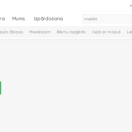
K
ra
Mums
Izpārdošana
uļa čībiņas
Miedziņam
Bērnu apģērbi
Ceļā ar mazuli
Le
 dūraiņi
Mazuļa aprūpe
Preces zīdaiņiem
Mazuļu dāvanu ko
Melange Collection
Taslon Collection