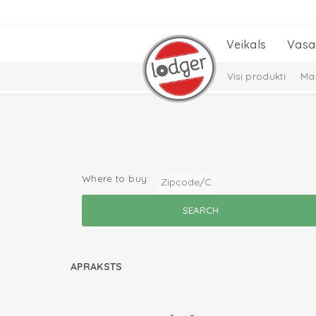
Veikals
Vasa
Visi produkti
Maz
Cepures, šalles un
Solid Collection
Where to buy:
APRAKSTS
read more