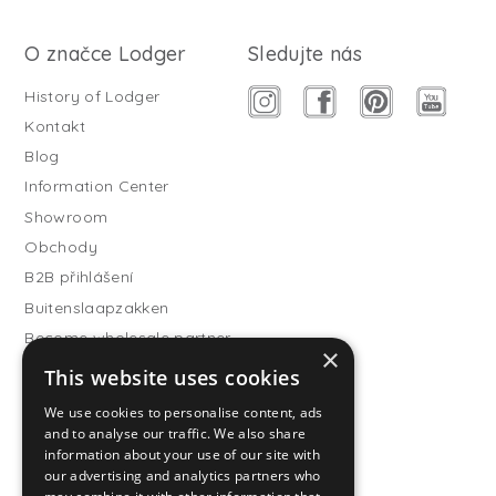
O značce Lodger
Sledujte nás
History of Lodger
Kontakt
Blog
Information Center
Showroom
Obchody
B2B přihlášení
Buitenslaapzakken
Become wholesale partner
×
This website uses cookies
Customer service
FAQ
We use cookies to personalise content, ads
and to analyse our traffic. We also share
Shipping
information about your use of our site with
Vrácení
our advertising and analytics partners who