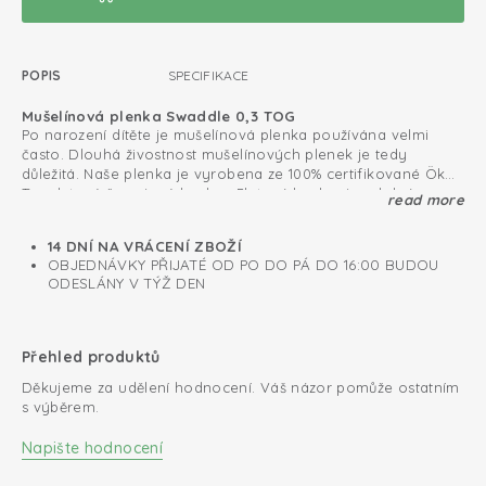
POPIS
SPECIFIKACE
Mušelínová plenka Swaddle 0,3 TOG
Po narození dítěte je mušelínová plenka používána velmi
často. Dlouhá živostnost mušelínových plenek je tedy
důležitá. Naše plenka je vyrobena ze 100% certifikované Öko-
Tex pletené žerzejové bavlny. Pletená bavlna je odolná a
read more
elastická. I po mnohonásobném vyprání si mušelínová
0.3 TOG
plenka stále zachovává tu nejměkčí kvalitu.
14 DNÍ NA VRÁCENÍ ZBOŽÍ
Bavlněná pletenina; prodyšná a měkká
OBJEDNÁVKY PŘIJATÉ OD PO DO PÁ DO 16:00 BUDOU
ODESLÁNY V TÝŽ DEN
Multifunkční použití
Must have kousek každé výbavičky
Přehled produktů
Děkujeme za udělení hodnocení. Váš názor pomůže ostatním
s výběrem.
Napište hodnocení