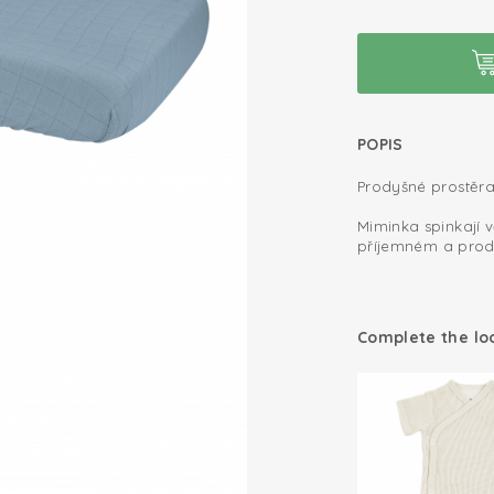
POPIS
Prodyšné prostěr
Miminka spinkají v
příjemném a prod
postýlky jsou vyro
Certifikát Oeko-
Öko-Tex. Tento ma
Bavlněná plete
odolnosti a pružn
pohodlným. Naše p
Complete the lo
Perfektní střih
zajištuje skvělé p