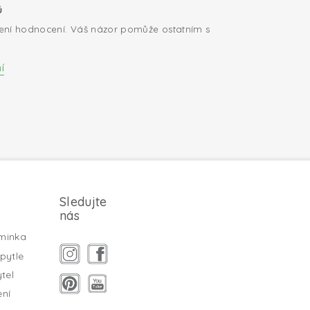
ů
ení hodnocení. Váš názor pomůže ostatním s
í
Sledujte
nás
minka
pytle
tel
ení