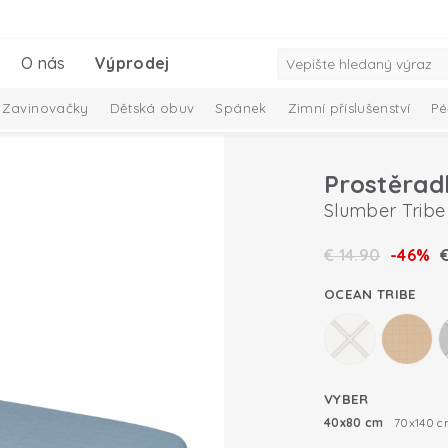
O nás
Výprodej
Zavinovačky
Dětská obuv
Spánek
Zimní příslušenství
Pé
Prostěrad
Slumber Tribe
€
14.90
-46%
OCEAN TRIBE
VYBER
40x80 cm
70x140 