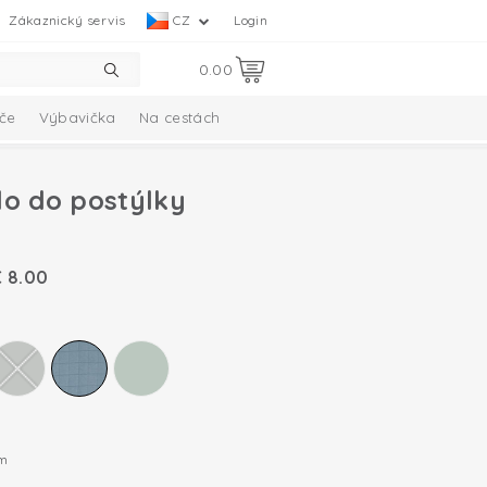
Zákaznický servis
CZ
Login
0.00
če
Výbavička
Na cestách
lo do postýlky
€
8.00
cm