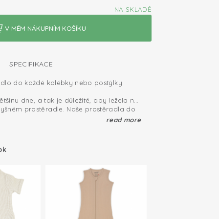
NA SKLADĚ
SPECIFIKACE
adlo do každé kolébky nebo postýlky
ětšinu dne, a tak je důležité, aby ležela na
yšném prostěradle. Naše prostěradla do
bená z bavlněné pleteniny s certifikátem
Tex: bez škodlivých látek
read more
teriál nabízí optimální kombinaci
nina; prodyšná a měkká
osti, která dělá prostěradlo dokonale
rostěradla mají elastický pásek, který
ok
 díky elastickému pásku po obvodu
adnutí na všechny klasické dětské matrace.