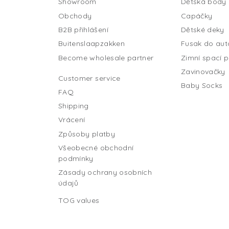
Showroom
Dětská body
Obchody
Capáčky
B2B přihlášení
Dětské deky
Buitenslaapzakken
Fusak do au
Become wholesale partner
Zimní spací p
Zavinovačky
Customer service
Baby Socks
FAQ
Shipping
Vrácení
Způsoby platby
Všeobecné obchodní
podmínky
Zásady ochrany osobních
údajů
TOG values