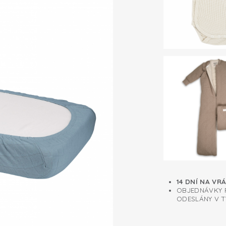
14 DNÍ NA VR
OBJEDNÁVKY P
ODESLÁNY V T