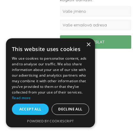
×
This website uses cookies
We use cookies to personalise content, ads
and to analyse our traffic. We also share
information about your use of our site with
our advertising and analytics partners who
may combine it with other information that
you’ve provided to them or that they’ve
collected from your use of their services.
Read more
ACCEPT ALL
DECLINE ALL
POWERED BY COOKIESCRIPT